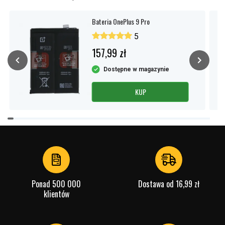
Bateria OnePlus 9 Pro
5
157,99 zł
Dostępne w magazynie
KUP
Item
1
of
4
Ponad 500 000
Dostawa od 16,99 zł
klientów