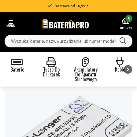
Dostawa od 16,99 zł
Item
0
3
MENU
of
KOSZYK
3
Baterie
Tusze Do
Akumulatory
Kable
Drukarek
Do Aparatu
Słuchowego
Item
1
of
9