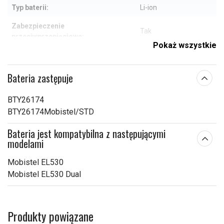
Typ baterii:
Li-ion
Zabezpieczenie
Tak
przeciwprzepięciowe:
Pokaż wszystkie
59,87 x 38,05 x 4,40
Wymiary:
mm
Bateria zastępuje
Pojemność:
950 mAh
BTY26174
Sprawdź, co oznaczają poszczególne parametry
BTY26174Mobistel/STD
Bateria jest kompatybilna z następującymi
modelami
Mobistel EL530
Mobistel EL530 Dual
Produkty powiązane