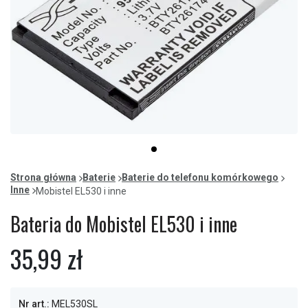
Item
item
1
0
of
Strona główna
Baterie
Baterie do telefonu komórkowego
1
Inne
Mobistel EL530 i inne
Bateria do Mobistel EL530 i inne
35,99 zł
Nr art.:
MEL530SL