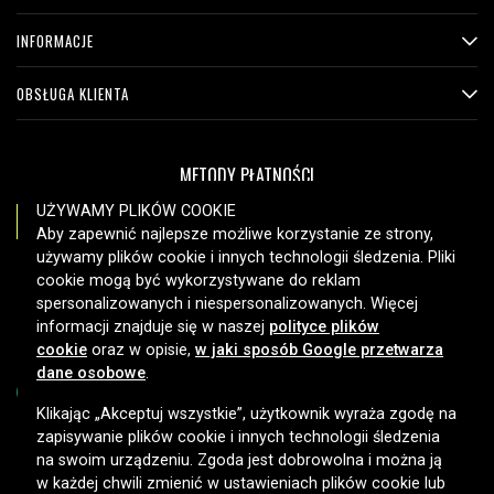
INFORMACJE
OBSŁUGA KLIENTA
METODY PŁATNOŚCI
UŻYWAMY PLIKÓW COOKIE
Aby zapewnić najlepsze możliwe korzystanie ze strony,
używamy plików cookie i innych technologii śledzenia. Pliki
OPCJE DOSTAWY
cookie mogą być wykorzystywane do reklam
spersonalizowanych i niespersonalizowanych. Więcej
informacji znajduje się w naszej
polityce plików
cookie
oraz w opisie,
w jaki sposób Google przetwarza
dane osobowe
.
Klikając „Akceptuj wszystkie”, użytkownik wyraża zgodę na
zapisywanie plików cookie i innych technologii śledzenia
Copyright © 2026, Spares Nordic AB
na swoim urządzeniu. Zgoda jest dobrowolna i można ją
w każdej chwili zmienić w ustawieniach plików cookie lub