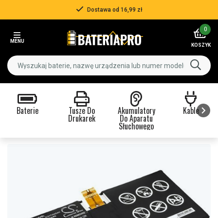
Dostawa od 16,99 zł
Item
0
2
MENU
of
KOSZYK
3
Baterie
Tusze Do
Akumulatory
Kable
Drukarek
Do Aparatu
Słuchowego
Item
1
of
9