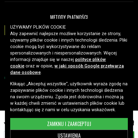
METODY PŁATNOŚCI
UŻYWAMY PLIKÓW COOKIE
Aby zapewnić najlepsze możliwe korzystanie ze strony,
używamy plików cookie i innych technologii śledzenia. Pliki
OPCJE DOSTAWY
cookie mogą być wykorzystywane do reklam
spersonalizowanych i niespersonalizowanych. Więcej
informacji znajduje się w naszej
polityce plików
cookie
oraz w opisie,
w jaki sposób Google przetwarza
dane osobowe
.
Klikając „Akceptuj wszystkie”, użytkownik wyraża zgodę na
zapisywanie plików cookie i innych technologii śledzenia
Copyright © 2026, Spares Nordic AB
na swoim urządzeniu. Zgoda jest dobrowolna i można ją
w każdej chwili zmienić w ustawieniach plików cookie lub
kontaktując się z nami w celu uzyskania wskazówek.
157,99 zł
Microsoft Surface 3 10.8" i inne
ZAMKNIJ I ZAAKCEPTUJ
USTAWIENIA
DODAJ DO KOSZYKA