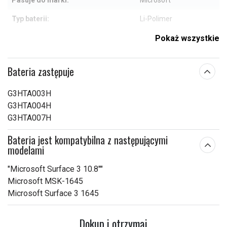
Pasuje do marki:
Microsoft
Typ baterii:
Li-Polimer
Zabezpieczenie
Pokaż wszystkie
Tak
przeciwprzepięciowe:
204,60 x 95,26 x 3,20
Bateria zastępuje
Wymiary:
mm
G3HTA003H
Pojemność:
7200 mAh
G3HTA004H
G3HTA007H
Sprawdź, co oznaczają poszczególne parametry
Bateria jest kompatybilna z następującymi
modelami
"Microsoft Surface 3 10.8""
Microsoft MSK-1645
Microsoft Surface 3 1645
Dokup i otrzymaj