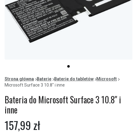
Item
item
1
0
of
Strona główna
Baterie
Baterie do tabletów
Microsoft
1
Microsoft Surface 3 10.8" i inne
Bateria do Microsoft Surface 3 10.8" i
inne
157,99 zł