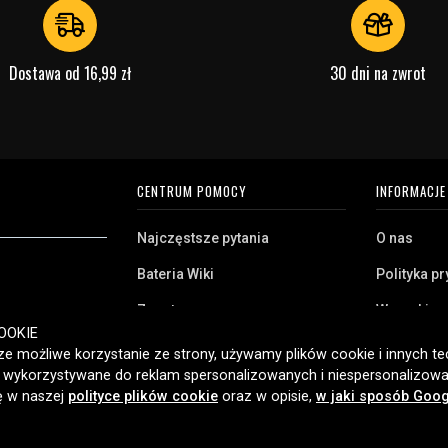
Dostawa od 16,99 zł
30 dni na zwrot
CENTRUM POMOCY
INFORMACJE
Najczęstsze pytania
O nas
Bateria Wiki
Polityka p
Zwrot
Warunki z
ryj naszą szeroką
OOKIE
Klient biznesowy
Pliki cooki
twa domowego,
e możliwe korzystanie ze strony, używamy plików cookie i innych tec
amy klientom w
ć wykorzystywane do reklam spersonalizowanych i niespersonalizowa
Jaką baterię posiadam?
ybką dostawę i
ię w naszej
polityce plików cookie
oraz w opisie,
w jaki sposób Goog
2006 roku.