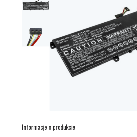
Item
1
Informacje o produkcie
of
3