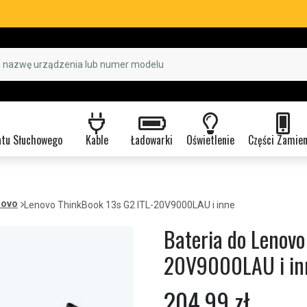
atu Słuchowego
Kable
Ładowarki
Oświetlenie
Części Zamie
novo
Lenovo ThinkBook 13s G2 ITL-20V9000LAU i inne
Bateria do Lenovo
20V9000LAU i in
204,99 zł