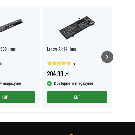
600 i inne
Lenovo Air 14 i inne
Lenovo 20
5
5
204,99 zł
184,99
w magazynie
Dostępne w magazynie
Dost
KUP
KUP