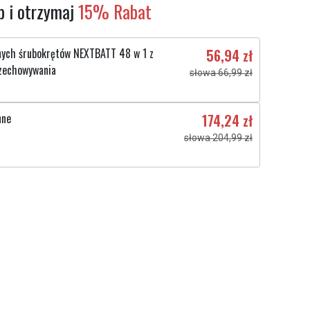
 i otrzymaj
15% Rabat
nych śrubokrętów NEXTBATT 48 w 1 z
56,94 zł
zechowywania
słowa 66,99 zł
nne
174,24 zł
słowa 204,99 zł