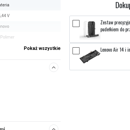
Dokup
teria
,44 V
Zestaw precyzyj
enovo
pudełkiem do pr
-Polimer
ak
Pokaż wszystkie
Lenovo Air 14 i i
9,92 x 95,65 x 5,00 mm
550 mAh
e parametry
ami