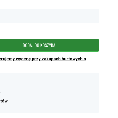
DODAJ DO KOSZYKA
erujemy wycenę przy zakupach hurtowych o
ł
ntów