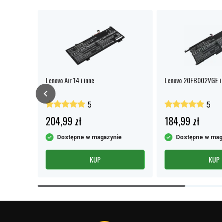
Lenovo Air 14 i inne
Lenovo 20FB002VGE i 
5
5
204,99 zł
184,99 zł
e
Dostępne w magazynie
Dostępne w mag
KUP
KUP
Item
1
of
4