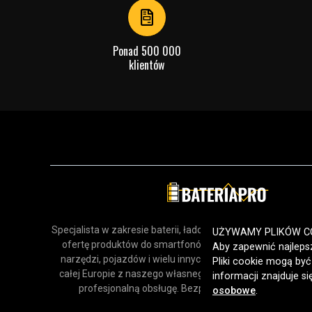
Ponad 500 000
klientów
Specjalista w zakresie baterii, ładowarek i akcesoriów. Odk
UŻYWAMY PLIKÓW C
ofertę produktów do smartfonów, urządzeń gospodars
Aby zapewnić najlepsz
narzędzi, pojazdów i wielu innych zastosowań. Dostarcz
Pliki cookie mogą by
całej Europie z naszego własnego magazynu, oferując sz
informacji znajduje s
profesjonalną obsługę. Bezpieczne zakupy online od 
osobowe
.