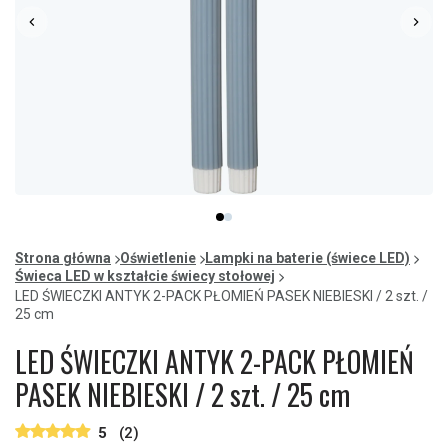
Item
item
item
1
0
1
of
Strona główna
Oświetlenie
Lampki na baterie (świece LED)
2
Świeca LED w kształcie świecy stołowej
LED ŚWIECZKI ANTYK 2-PACK PŁOMIEŃ PASEK NIEBIESKI / 2 szt. /
25 cm
LED ŚWIECZKI ANTYK 2-PACK PŁOMIEŃ
PASEK NIEBIESKI / 2 szt. / 25 cm
5
(2)