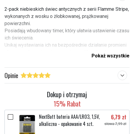
2-pack niebieskich świec antycznych z serii Flamme Stripe,
wykonanych z wosku o żłobkowanej, prążkowanej
powierzchni.
Posiadają wbudowany timer, który ułatwia ustawienie czasu
ich świecenia.
Unikaj wystawiania ich na bezpośrednie działanie promieni
słonecznych, ponieważ mogą się stopić pod wpływem
Pokaż wszystkie
ciepła.
Kolor: Niebieski
Opinie
Barwa światła: Ciepła biała
Szerokość/długość (cm): 2,10
Dokup i otrzymaj
Wysokość (cm): 25,00
15% Rabat
Głębokość (cm): 2,10
Zakres zastosowania: Do użytku wewnątrz
NextBatt bateria AAA/LR03, 1,5V,
6,79 zł
Informacje o baterii: 4 baterie AAA nie są dołączone. Czas
alkaliczna - opakowanie 4 szt.
pracy około 200 godz.
słowa 7,99 zł
Godziny: 6 godz. włączone, 18 godz. wyłączone,