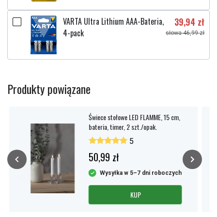
powtarzalne
VARTA Ultra Lithium AAA-Bateria,
39,94 zł
Czas pracy:
6h
4-pack
słowa 46,99 zł
Liczba diod LED:
1
Marka:
Star Trading
Pasuje do marki:
StarTrading
Produkty powiązane
Barwa światła:
Ciepła biel
Świece stołowe LED FLAMME, 15 cm,
Uwaga!::
4 batterier AAA ingår ej, Livstid ca 200h
bateria, timer, 2 szt./opak.
5
Sprawdź, co oznaczają poszczególne parametry
50,99 zł
Wysyłka w 5–7 dni roboczych
KUP