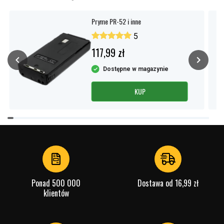
Pryme PR-52 i inne
5
117,99 zł
Dostępne w magazynie
KUP
Item
1
of
4
Ponad 500 000
Dostawa od 16,99 zł
klientów