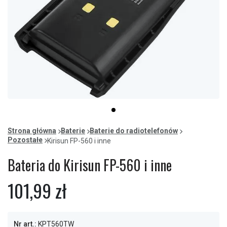
Item
item
1
0
of
Strona główna
Baterie
Baterie do radiotelefonów
1
Pozostałe
Kirisun FP-560 i inne
Bateria do Kirisun FP-560 i inne
101,99 zł
Nr art.:
KPT560TW