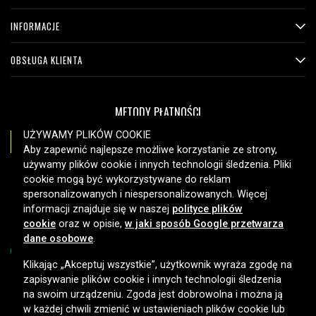
INFORMACJE
OBSŁUGA KLIENTA
METODY PŁATNOŚCI
UŻYWAMY PLIKÓW COOKIE
Aby zapewnić najlepsze możliwe korzystanie ze strony,
używamy plików cookie i innych technologii śledzenia. Pliki
OPCJE DOSTAWY
cookie mogą być wykorzystywane do reklam
spersonalizowanych i niespersonalizowanych. Więcej
informacji znajduje się w naszej
polityce plików
cookie
oraz w opisie,
w jaki sposób Google przetwarza
dane osobowe
.
Klikając „Akceptuj wszystkie”, użytkownik wyraża zgodę na
zapisywanie plików cookie i innych technologii śledzenia
Copyright © 2026, Spares Nordic AB
na swoim urządzeniu. Zgoda jest dobrowolna i można ją
w każdej chwili zmienić w ustawieniach plików cookie lub