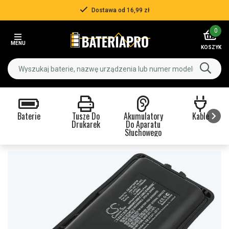
Dostawa od 16,99 zł
Item
0
2
MENU
of
KOSZYK
3
Baterie
Tusze Do
Akumulatory
Kable
Drukarek
Do Aparatu
Słuchowego
Item
1
of
9