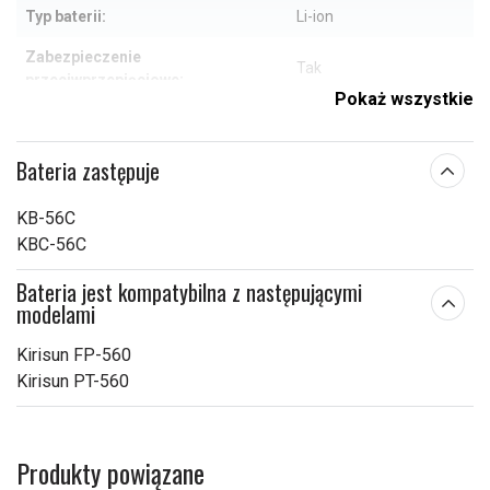
Typ baterii:
Li-ion
Zabezpieczenie
Tak
przeciwprzepięciowe:
Pokaż wszystkie
102,95 x 56,42 x 16,28
Wymiary:
mm
Bateria zastępuje
Pojemność:
1700 mAh
KB-56C
Sprawdź, co oznaczają poszczególne parametry
KBC-56C
Bateria jest kompatybilna z następującymi
modelami
Kirisun FP-560
Kirisun PT-560
Produkty powiązane