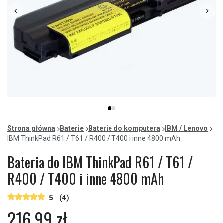
Item
item
item
1
0
1
of
Strona główna
Baterie
Baterie do komputera
IBM / Lenovo
2
IBM ThinkPad R61 / T61 / R400 / T400 i inne 4800 mAh
Bateria do IBM ThinkPad R61 / T61 /
R400 / T400 i inne 4800 mAh
5
(4)
216,99 zł