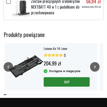
Zestaw precyzyjnych śrubokrętów
56,94 zł
NEXTBATT 48 w 1 z pudełkiem do
słowa 66,99 zł
przechowywania
Produkty powiązane
Lenovo Air 14 i inne
5
204,99 zł
Dostępne w magazynie
KUP
Item
1
of