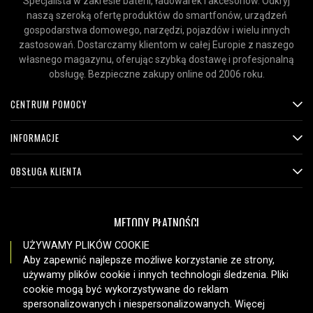
Specjalista w zakresie baterii, ładowarek i akcesoriów. Odkryj
naszą szeroką ofertę produktów do smartfonów, urządzeń
gospodarstwa domowego, narzędzi, pojazdów i wielu innych
zastosowań. Dostarczamy klientom w całej Europie z naszego
własnego magazynu, oferując szybką dostawę i profesjonalną
obsługę. Bezpieczne zakupy online od 2006 roku.
CENTRUM POMOCY
INFORMACJE
OBSŁUGA KLIENTA
METODY PŁATNOŚCI
UŻYWAMY PLIKÓW COOKIE
Aby zapewnić najlepsze możliwe korzystanie ze strony,
używamy plików cookie i innych technologii śledzenia. Pliki
OPCJE DOSTAWY
cookie mogą być wykorzystywane do reklam
spersonalizowanych i niespersonalizowanych. Więcej