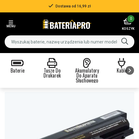
Dostawa od 16,99 zł
Item
0
2
MENU
of
KOSZYK
3
Baterie
Tusze Do
Akumulatory
Kable
Drukarek
Do Aparatu
Słuchowego
Item
1
of
9