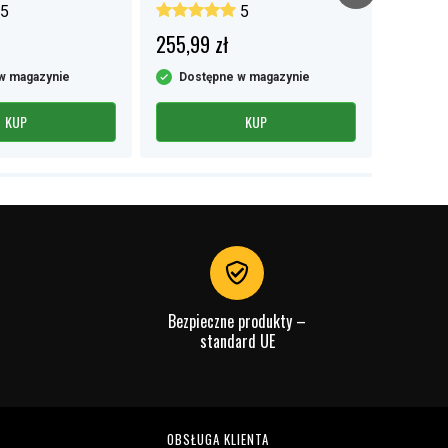
HT03XL
5
5
255,99 zł
129,99
w magazynie
Dostępne w magazynie
Dost
KUP
KUP
Bezpieczne produkty –
standard UE
OBSŁUGA KLIENTA