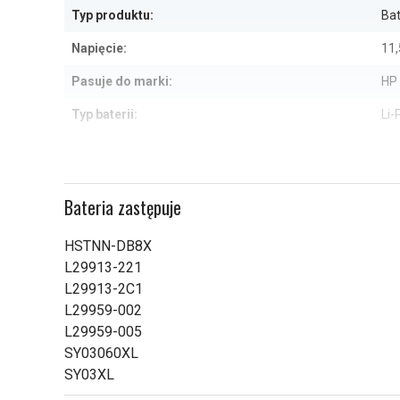
Typ produktu:
Bat
Napięcie:
11,
Pasuje do marki:
HP
Typ baterii:
Li-
Zabezpieczenie przeciwprzepięciowe:
Ta
Wymiary:
276
Bateria zastępuje
Pojemność:
51
HSTNN-DB8X
Sprawdź, co oznaczają poszczególn
L29913-221
L29913-2C1
L29959-002
L29959-005
SY03060XL
SY03XL