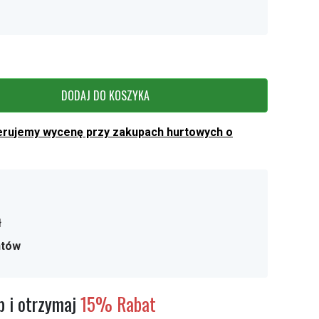
DODAJ DO KOSZYKA
erujemy wycenę przy zakupach hurtowych o
ł
ntów
 i otrzymaj
15% Rabat