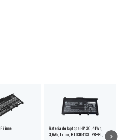
F i inne
Bateria do laptopa HP 3C, 41Wh,
HP 250 G7
3,6Ah, Li-ion, HT03041XL-PR+PL,