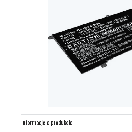
Item
1
Informacje o produkcie
of
1