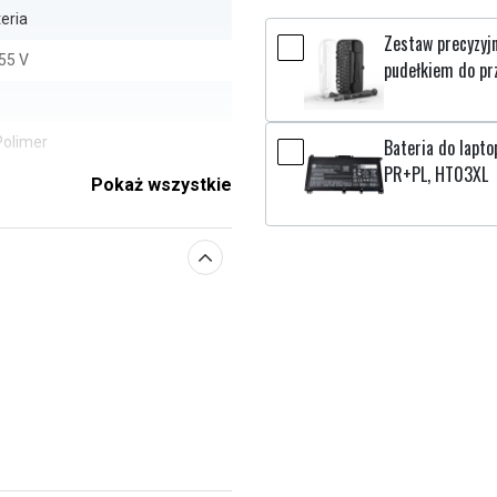
eria
Zestaw precyzyj
55 V
pudełkiem do pr
Polimer
Bateria do lapt
PR+PL, HT03XL
k
Pokaż wszystkie
,10 x 126,10 x 4,80 mm
50 mAh
e parametry