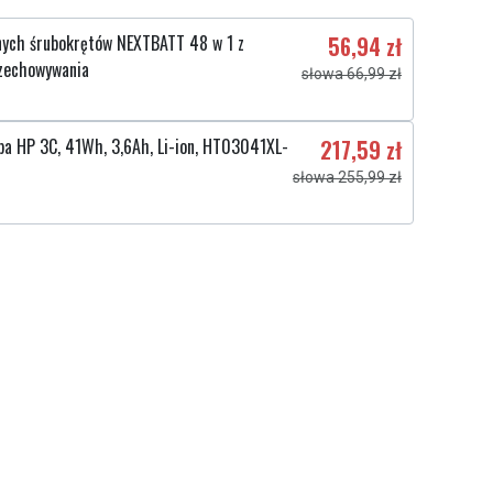
nych śrubokrętów NEXTBATT 48 w 1 z
56,94 zł
zechowywania
słowa 66,99 zł
opa HP 3C, 41Wh, 3,6Ah, Li-ion, HT03041XL-
217,59 zł
słowa 255,99 zł