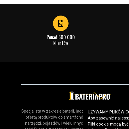
1
of
4
Ponad 500 000
klientów
Specjalista w zakresie baterii, ładowarek i akcesoriów. Odk
UŻYWAMY PLIKÓW C
ofertę produktów do smartfonów, urządzeń gospodars
Aby zapewnić najlepsz
narzędzi, pojazdów i wielu innych zastosowań. Dostarcz
Pliki cookie mogą by