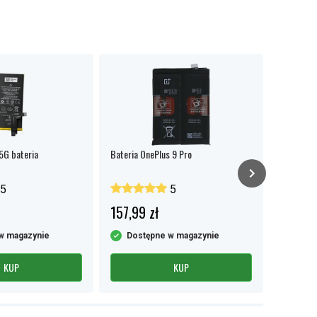
 5G bateria
Bateria OnePlus 9 Pro
OnePlus 9
5
5
157,99 zł
70,99 
w magazynie
Dostępne w magazynie
Dost
KUP
KUP