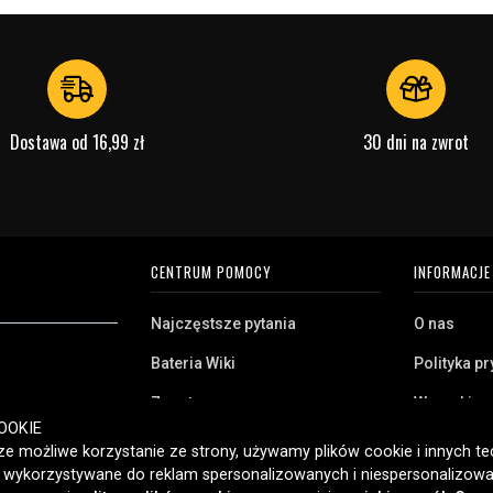
Dostawa od 16,99 zł
30 dni na zwrot
CENTRUM POMOCY
INFORMACJE
Najczęstsze pytania
O nas
Bateria Wiki
Polityka p
Zwrot
Warunki z
ryj naszą szeroką
OOKIE
Klient biznesowy
Pliki cooki
twa domowego,
e możliwe korzystanie ze strony, używamy plików cookie i innych tec
amy klientom w
ć wykorzystywane do reklam spersonalizowanych i niespersonalizowa
Jaką baterię posiadam?