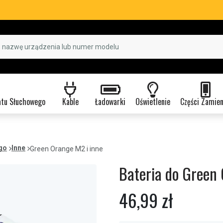
atu Słuchowego
Kable
Ładowarki
Oświetlenie
Części Zamie
go
Inne
Green Orange M2 i inne
Bateria do Green 
46,99 zł