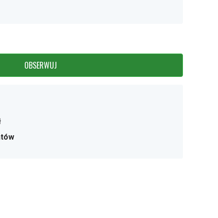
OBSERWUJ
ł
ntów