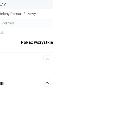
,7 V
ielony Pomarańczowy
i-Polimer
ak
4,00 x 52,00 x 4,00 mm
Pokaż wszystkie
1850 mAh
e parametry
ami