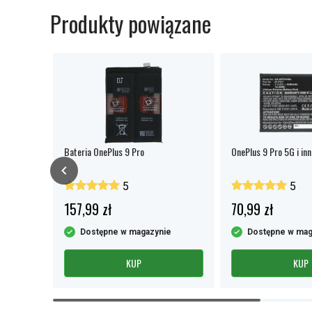
Produkty powiązane
Bateria OnePlus 9 Pro
OnePlus 9 Pro 5G i inn
5
5
157,99 zł
70,99 zł
e
Dostępne w magazynie
Dostępne w mag
KUP
KUP
Item