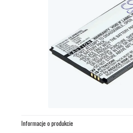
Item
1
Informacje o produkcie
of
1