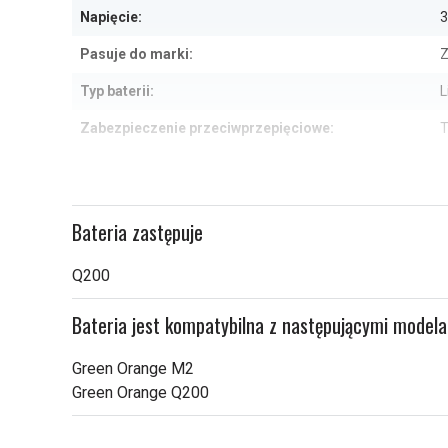
Napięcie:
3
Pasuje do marki:
Z
Typ baterii:
L
Zabezpieczenie przeciwprzepięciowe:
T
Wymiary:
8
Pojemność:
Bateria zastępuje
Sprawdź, co oznaczają poszczególn
Q200
Bateria jest kompatybilna z następującymi model
Green Orange M2
Green Orange Q200