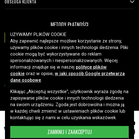
OBSŁUGA KLIENTA
Toshiba Satellite P775
Toshiba Mini NB510
Toshiba Satellite C640
METODY PŁATNOŚCI
Toshiba Satellite C645
Toshiba Satellite C645D
UŻYWAMY PLIKÓW COOKIE
Toshiba Satellite L730
Aby zapewnić najlepsze możliwe korzystanie ze strony,
Toshiba Satellite L735
używamy plików cookie i innych technologii śledzenia. Pliki
Toshiba Satellite L740
OPCJE DOSTAWY
cookie mogą być wykorzystywane do reklam
spersonalizowanych i niespersonalizowanych. Więcej
Toshiba Satellite L740D
informacji znajduje się w naszej
polityce plików
Toshiba Satellite L745
cookie
oraz w opisie,
w jaki sposób Google przetwarza
Toshiba Satellite P740D
dane osobowe
.
Toshiba Satellite P745
Toshiba Satellite P745D
Klikając „Akceptuj wszystkie”, użytkownik wyraża zgodę na
Toshiba Satellite P755D
zapisywanie plików cookie i innych technologii śledzenia
Copyright © 2026, Spares Nordic AB
na swoim urządzeniu. Zgoda jest dobrowolna i można ją
Toshiba Satellite P775D
w każdej chwili zmienić w ustawieniach plików cookie lub
Toshiba Satellite C605
kontaktując się z nami w celu uzyskania wskazówek.
124,20 zł
słowa
Toshiba Satellite C640D
Green Cell Bateria do Toshiba Satellite,
Toshiba Satellite L700
4400mAh, 11.1V
137,99 zł
ZAMKNIJ I ZAAKCEPTUJ
Toshiba Satellite L700D