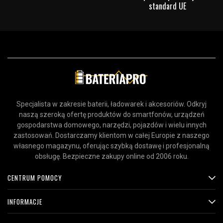
standard UE
Toshiba Satellite C660
Toshiba Satellite C660D
Toshiba Satellite C665
Toshiba Satellite C665D
Toshiba Satellite C670
Toshiba Satellite C670D
Toshiba Satellite C675
Toshiba Satellite C675D
Specjalista w zakresie baterii, ładowarek i akcesoriów. Odkryj
Toshiba Satellite L750
naszą szeroką ofertę produktów do smartfonów, urządzeń
Toshiba Satellite L750D
gospodarstwa domowego, narzędzi, pojazdów i wielu innych
Toshiba Satellite L755
zastosowań. Dostarczamy klientom w całej Europie z naszego
Toshiba Satellite L770
własnego magazynu, oferując szybką dostawę i profesjonalną
Toshiba Satellite L770D
obsługę. Bezpieczne zakupy online od 2006 roku.
Toshiba Satellite L775
CENTRUM POMOCY
Toshiba Satellite L775D
Toshiba Satellite P750
INFORMACJE
Toshiba Satellite P755
Toshiba Satellite P770