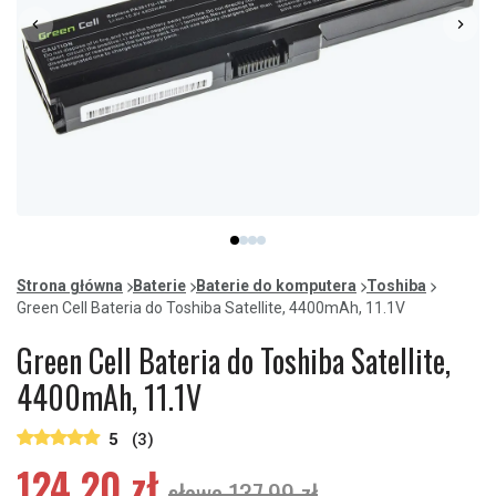
Item
item
item
item
item
1
0
1
2
3
of
Strona główna
Baterie
Baterie do komputera
Toshiba
4
Green Cell Bateria do Toshiba Satellite, 4400mAh, 11.1V
Green Cell Bateria do Toshiba Satellite,
4400mAh, 11.1V
5
(3)
124,20 zł
słowa 137,99 zł