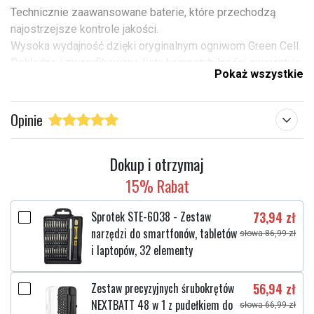
Technicznie zaawansowane baterie, które przechodzą
najostrzejsze kontrole jakości.
Wysoka wydajność dzięki oryginalnym ogniwom Green Cell.
Dokładne i zweryfikowane listy kompatybilności gwarantują
Pokaż wszystkie
idealne dopasowanie do dedykowanego urządzenia
Specyfikacje:
Opinie
Marka: Green Cell
Kapacitet: 4400mAh
Typ: Li-ion
Dokup i otrzymaj
Napięcie: 11.1V
15% Rabat
Cell: 6
Zabezpieczenie przeciwprzepięciowe: Tak
Sprotek STE-6038 - Zestaw
73,94 zł
Zastępuje:
narzędzi do smartfonów, tabletów
słowa 86,99 zł
PA3728U-1BAS
i laptopów, 32 elementy
PA3728U-1BRS
PA3816U-1BAS
Zestaw precyzyjnych śrubokrętów
56,94 zł
PA3816U-1BRS
NEXTBATT 48 w 1 z pudełkiem do
PA3817U-1BAS
słowa 66,99 zł