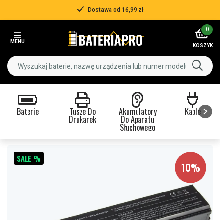
Dostawa od 16,99 zł
Item
0
2
MENU
of
KOSZYK
3
Baterie
Tusze Do
Akumulatory
Kable
Drukarek
Do Aparatu
Słuchowego
Item
1
SALE %
of
10%
9