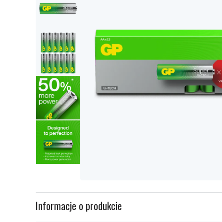
Item
1
Informacje o produkcie
of
5