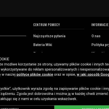
CENTRUM POMOCY
INFORMACJE
Najczęstsze pytania
O nas
Bateria Wiki
Polityka p
Zwrot
Warunki z
ryj naszą szeroką
OOKIE
Klient biznesowy
Pliki cooki
twa domowego,
e możliwe korzystanie ze strony, używamy plików cookie i innych tec
amy klientom w
ć wykorzystywane do reklam spersonalizowanych i niespersonalizowa
Jaką baterię posiadam?
ybką dostawę i
ię w naszej
polityce plików cookie
oraz w opisie,
w jaki sposób Goog
2006 roku.
zystkie”, użytkownik wyraża zgodę na zapisywanie plików cookie i inn
OPCJE DOSTAWY
ządzeniu. Zgoda jest dobrowolna i można ją w każdej chwili zmienić
taktując się z nami w celu uzyskania wskazówek.