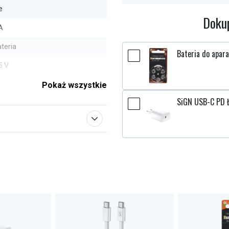
e
Dokup
A
teria
Bateria do apara
5 V
kaliczna
Pokaż wszystkie
SiGN USB-C PD Ł
4,5 mm
0,5 mm
e parametry