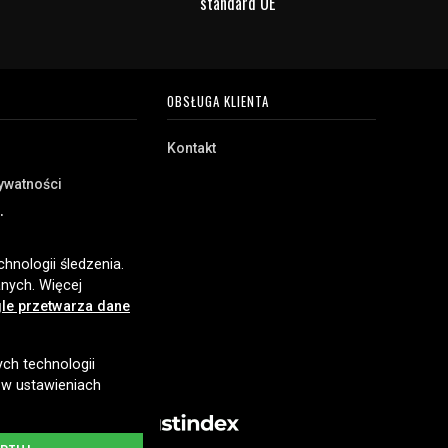
standard UE
OBSŁUGA KLIENTA
Kontakt
rywatności
akupu
e
hnologii śledzenia.
nych. Więcej
le przetwarza dane
ych technologii
 w ustawieniach