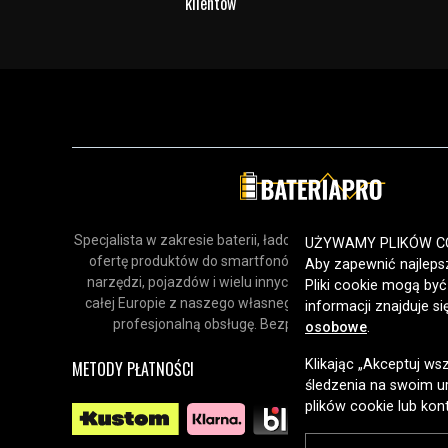
klientów
Specjalista w zakresie baterii, ładowarek i akcesoriów. Odk
UŻYWAMY PLIKÓW C
ofertę produktów do smartfonów, urządzeń gospodars
Aby zapewnić najlepsz
narzędzi, pojazdów i wielu innych zastosowań. Dostarcz
Pliki cookie mogą by
całej Europie z naszego własnego magazynu, oferując sz
informacji znajduje s
profesjonalną obsługę. Bezpieczne zakupy online od 
osobowe
.
Klikając „Akceptuj ws
METODY PŁATNOŚCI
śledzenia na swoim ur
plików cookie lub kon