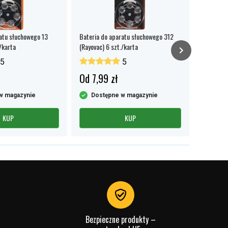
atu słuchowego 13
Bateria do aparatu słuchowego 312
SiGN USB
/karta
(Rayovac) 6 szt./karta
Biały
5
5
Od 7,99 zł
35,99 
w magazynie
Dostępne w magazynie
Dost
KUP
KUP
Bezpieczne produkty –