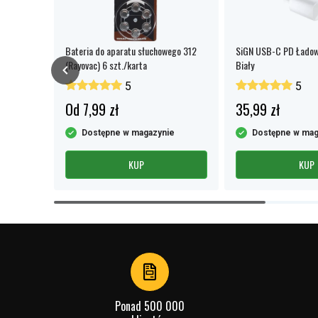
ego 13
Bateria do aparatu słuchowego 312
SiGN USB-C PD Ładow
(Rayovac) 6 szt./karta
Biały
5
5
Od 7,99 zł
35,99 zł
e
Dostępne w magazynie
Dostępne w mag
KUP
KUP
Item
1
of
4
Ponad 500 000