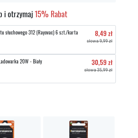
 i otrzymaj
15% Rabat
tu słuchowego 312 (Rayovac) 6 szt./karta
8,49 zł
słowa 9,99 zł
adowarka 20W - Biały
30,59 zł
słowa 35,99 zł