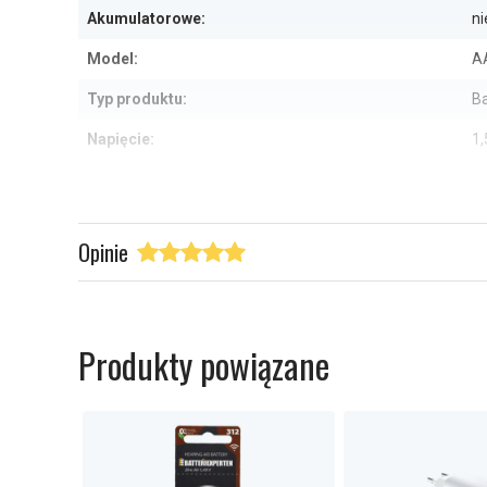
Akumulatorowe:
ni
Model:
A
Typ produktu:
Ba
Napięcie:
1,
Typ baterii:
Al
Szerokość:
1
Opinie
Wysokość:
5
Sprawdź, co oznaczają poszczególn
Produkty powiązane