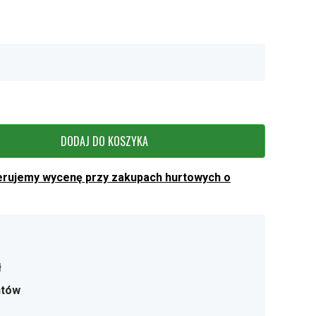
DODAJ DO KOSZYKA
erujemy wycenę przy zakupach hurtowych o
ł
ntów