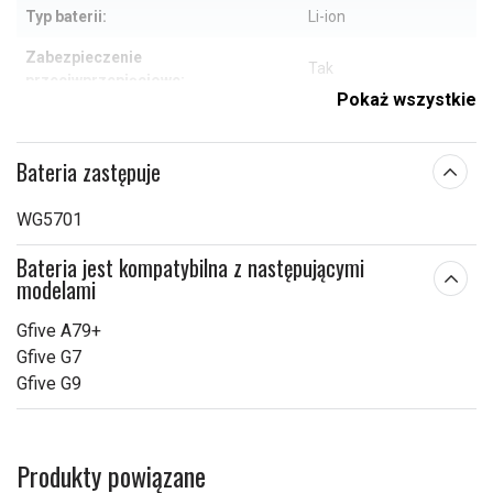
Typ baterii:
Li-ion
Zabezpieczenie
Tak
przeciwprzepięciowe:
Pokaż wszystkie
84,90 x 65,09 x 4,35
Wymiary:
mm
Bateria zastępuje
Pojemność:
2000 mAh
WG5701
Sprawdź, co oznaczają poszczególne parametry
Bateria jest kompatybilna z następującymi
modelami
Gfive A79+
Gfive G7
Gfive G9
Produkty powiązane