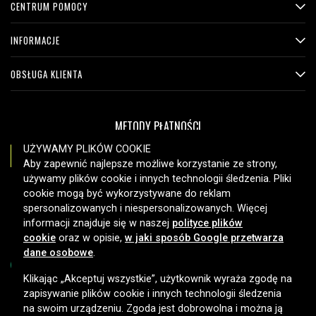
CENTRUM POMOCY
INFORMACJE
OBSŁUGA KLIENTA
METODY PŁATNOŚCI
UŻYWAMY PLIKÓW COOKIE
Aby zapewnić najlepsze możliwe korzystanie ze strony,
używamy plików cookie i innych technologii śledzenia. Pliki
OPCJE DOSTAWY
cookie mogą być wykorzystywane do reklam
spersonalizowanych i niespersonalizowanych. Więcej
informacji znajduje się w naszej
polityce plików
cookie
oraz w opisie,
w jaki sposób Google przetwarza
dane osobowe
.
Klikając „Akceptuj wszystkie”, użytkownik wyraża zgodę na
zapisywanie plików cookie i innych technologii śledzenia
Copyright © 2026, Spares Nordic AB
na swoim urządzeniu. Zgoda jest dobrowolna i można ją