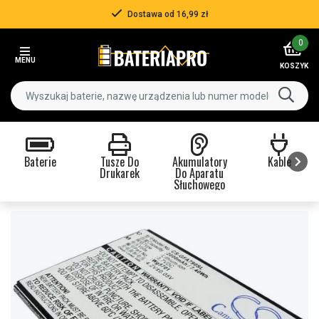
Dostawa od 16,99 zł
Item
0
2
MENU
of
KOSZYK
3
Baterie
Tusze Do
Akumulatory
Kable
Drukarek
Do Aparatu
Słuchowego
Item
1
of
9