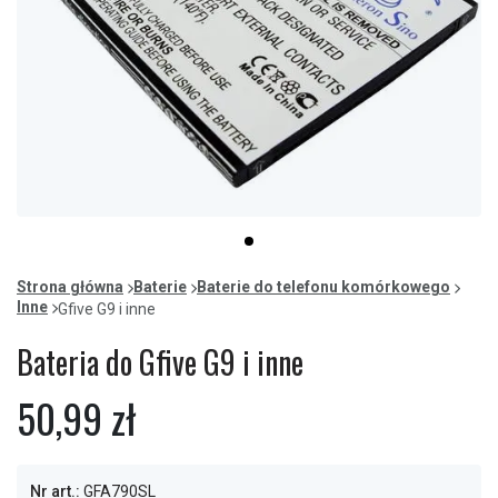
Item
item
1
0
of
Strona główna
Baterie
Baterie do telefonu komórkowego
1
Inne
Gfive G9 i inne
Bateria do Gfive G9 i inne
50,99 zł
Nr art.:
GFA790SL