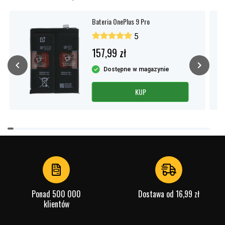
Bateria OnePlus 9 Pro
5
157,99 zł
Dostępne w magazynie
KUP
Item
1
of
4
Ponad 500 000
Dostawa od 16,99 zł
klientów