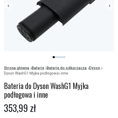
Item
item
item
item
item
item
item
1
0
1
2
3
4
5
of
Strona główna
Baterie
Baterie do odkurzacza
Dyson
6
Dyson WashG1 Myjka podłogowa i inne
Bateria do Dyson WashG1 Myjka
podłogowa i inne
353,99 zł