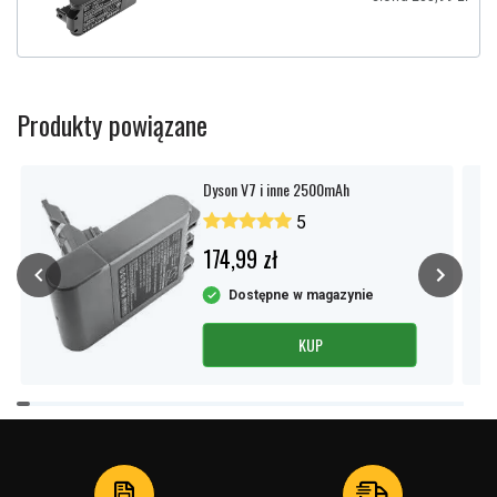
Produkty powiązane
Dyson V7 i inne 2500mAh
5
174,99 zł
Dostępne w magazynie
KUP
Item
1
of
4