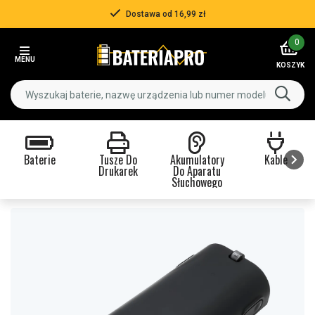
Dostawa od 16,99 zł
Item
0
2
MENU
of
KOSZYK
3
Baterie
Tusze Do
Akumulatory
Kable
Drukarek
Do Aparatu
Słuchowego
Item
1
of
9