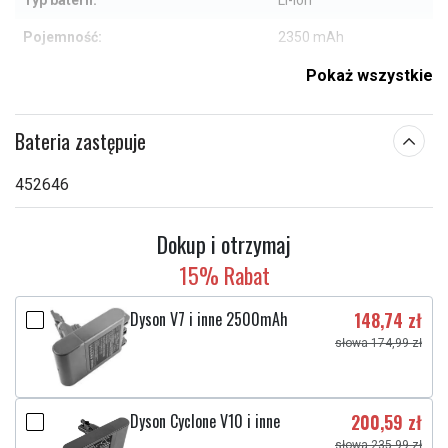
Typ baterii:
Li-ion
Pojemność:
2350 mAh
Pokaż wszystkie
Sprawdź, co oznaczają poszczególne parametry
Bateria zastępuje
452646
Dokup i otrzymaj
15% Rabat
Dyson V7 i inne 2500mAh
148,74 zł
słowa 174,99 zł
Dyson Cyclone V10 i inne
200,59 zł
słowa 235,99 zł