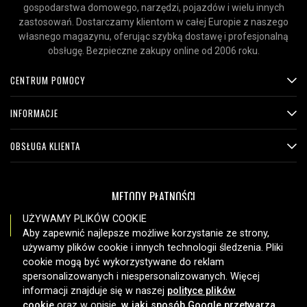
gospodarstwa domowego, narzędzi, pojazdów i wielu innych
zastosowań. Dostarczamy klientom w całej Europie z naszego
własnego magazynu, oferując szybką dostawę i profesjonalną
obsługę. Bezpieczne zakupy online od 2006 roku.
CENTRUM POMOCY
INFORMACJE
OBSŁUGA KLIENTA
METODY PŁATNOŚCI
UŻYWAMY PLIKÓW COOKIE
Aby zapewnić najlepsze możliwe korzystanie ze strony,
używamy plików cookie i innych technologii śledzenia. Pliki
OPCJE DOSTAWY
cookie mogą być wykorzystywane do reklam
spersonalizowanych i niespersonalizowanych. Więcej
informacji znajduje się w naszej
polityce plików
cookie
oraz w opisie,
w jaki sposób Google przetwarza