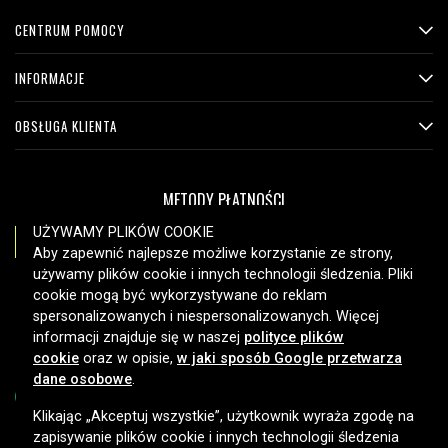
CENTRUM POMOCY
INFORMACJE
OBSŁUGA KLIENTA
METODY PŁATNOŚCI
UŻYWAMY PLIKÓW COOKIE
Aby zapewnić najlepsze możliwe korzystanie ze strony,
używamy plików cookie i innych technologii śledzenia. Pliki
OPCJE DOSTAWY
cookie mogą być wykorzystywane do reklam
spersonalizowanych i niespersonalizowanych. Więcej
informacji znajduje się w naszej
polityce plików
cookie
oraz w opisie,
w jaki sposób Google przetwarza
dane osobowe
.
Klikając „Akceptuj wszystkie”, użytkownik wyraża zgodę na
zapisywanie plików cookie i innych technologii śledzenia