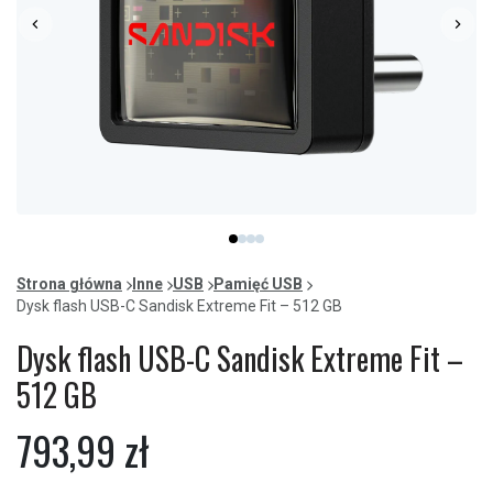
Item
item
item
item
item
1
0
1
2
3
of
Strona główna
Inne
USB
Pamięć USB
4
Dysk flash USB-C Sandisk Extreme Fit – 512 GB
Dysk flash USB-C Sandisk Extreme Fit –
512 GB
793,99 zł