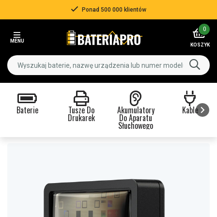
Ponad 500 000 klientów
Item
0
3
MENU
of
KOSZYK
3
Baterie
Tusze Do
Akumulatory
Kable
Drukarek
Do Aparatu
Słuchowego
Item
1
of
9