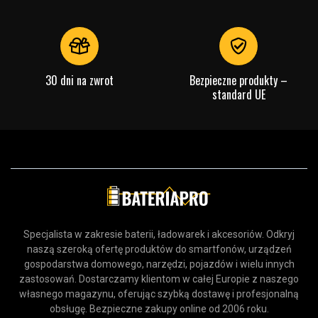
Waga:
3g
Zalety dysku flash USB-C Sandisk Extreme Fit –
512 GB
Dyskretna i ultrakompaktowa konstrukcja umożliwiająca
30 dni na zwrot
Bezpieczne produkty –
wygodne przechowywanie w pozycji „podłącz i zostaw”
standard UE
Szybki transfer plików z prędkością odczytu do 400 MB/s
przez USB 3.2 Gen 1
Łatwy w użyciu – łączy się bezpośrednio z komputerami
lub tabletami za pomocą złącza USB-C
Bezpieczne przechowywanie plików i tworzenie kopii
zapasowych dzięki aplikacji Sandisk Memory Zone
Typ produktu:
Pamięć/Magazynowanie
Marka:
SanDisk
Specjalista w zakresie baterii, ładowarek i akcesoriów. Odkryj
naszą szeroką ofertę produktów do smartfonów, urządzeń
Pojemność:
512 GB
gospodarstwa domowego, narzędzi, pojazdów i wielu innych
zastosowań. Dostarczamy klientom w całej Europie z naszego
Sprawdź, co oznaczają poszczególne parametry
własnego magazynu, oferując szybką dostawę i profesjonalną
obsługę. Bezpieczne zakupy online od 2006 roku.