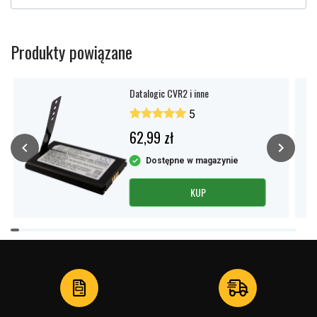
Produkty powiązane
Datalogic CVR2 i inne
5
62,99 zł
Dostępne w magazynie
KUP
Item
1
of
4