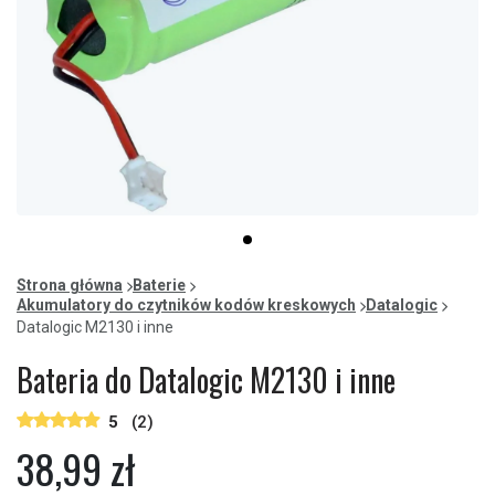
Item
item
1
0
of
Strona główna
Baterie
1
Akumulatory do czytników kodów kreskowych
Datalogic
Datalogic M2130 i inne
Bateria do Datalogic M2130 i inne
5
(2)
38,99 zł