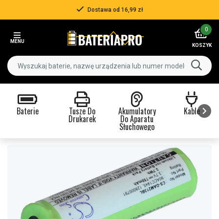
Dostawa od 16,99 zł
Item
0
2
MENU
of
KOSZYK
3
Baterie
Tusze Do
Akumulatory
Kable
Drukarek
Do Aparatu
Słuchowego
Item
1
of
9