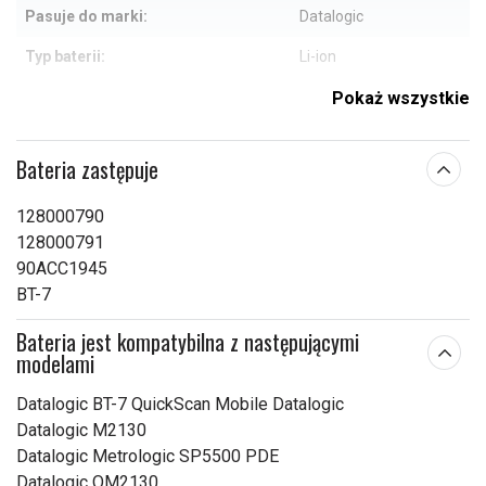
Pasuje do marki:
Datalogic
Typ baterii:
Li-ion
Zabezpieczenie
Pokaż wszystkie
Tak
przeciwprzepięciowe:
52,00 x 14,60 x 14,60
Bateria zastępuje
Wymiary:
mm
128000790
Pojemność:
750 mAh
128000791
90ACC1945
Sprawdź, co oznaczają poszczególne parametry
BT-7
Bateria jest kompatybilna z następującymi
modelami
Datalogic BT-7 QuickScan Mobile Datalogic
Datalogic M2130
Datalogic Metrologic SP5500 PDE
Datalogic QM2130