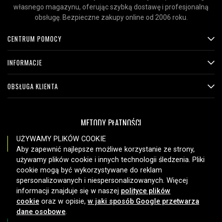
własnego magazynu, oferując szybką dostawę i profesjonalną
obsługę. Bezpieczne zakupy online od 2006 roku.
CENTRUM POMOCY
INFORMACJE
OBSŁUGA KLIENTA
METODY PŁATNOŚCI
UŻYWAMY PLIKÓW COOKIE
Aby zapewnić najlepsze możliwe korzystanie ze strony,
używamy plików cookie i innych technologii śledzenia. Pliki
OPCJE DOSTAWY
cookie mogą być wykorzystywane do reklam
spersonalizowanych i niespersonalizowanych. Więcej
informacji znajduje się w naszej
polityce plików
cookie
oraz w opisie,
w jaki sposób Google przetwarza
dane osobowe
.