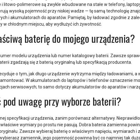
i litowo-polimerowe są zwykle wbudowane na stałe w telefony, laptopy,
rują wysoką pojemność przy niskiej wadze — tę samą technologię zna
ch i akumulatorach do aparatów. Pamiętaj, by ładować zgodnie z zale
 w chłodnym miejscu, aby wydłużyć ich żywotność.
aściwą baterię do mojego urządzenia?
 numer modelu urządzenia lub numer katalogowy baterii. Zawsze spraw
aterii zgadzają się z baterią oryginalną lub specyfikacją producenta.
cyduje o tym, jak długo urządzenie wytrzyma między ładowaniami, a w
ę zamontować. W akumulatorach do laptopów i telefonów oznaczenie mod
macjach serwisowych; to samo dotyczy akumulatorów do aparatów i narzę
 pod uwagę przy wyborze baterii?
lnej specyfikacji urządzenia, zanim porównasz alternatywy. Nieprawid
iewłaściwe wymiary po prostu nie pasują. Dobra bateria zamienna powin
ginału. Zawsze wybieraj baterię o właściwym napięciu, wymiarach i 
wybierasz zamiennik, jego pojemność powinna być co najmniej tak duża j