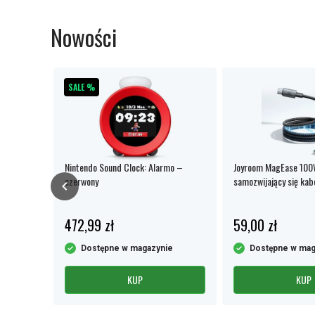
Nowości
SALE %
 Z60 Pro
Nintendo Sound Clock: Alarmo –
Joyroom MagEase 100
ietlacz
czerwony
samozwijający się ka
USB-C, 1,2 m
472,99 zł
59,00 zł
oboczych
Dostępne w magazynie
Dostępne w mag
KUP
KUP
Item