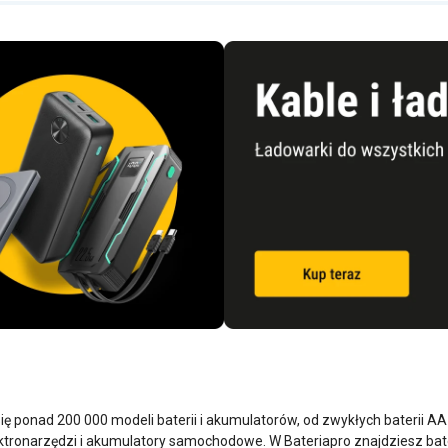
się ponad 200 000 modeli baterii i akumulatorów, od zwykłych baterii A
tronarzędzi i akumulatory samochodowe. W Bateriapro znajdziesz bate