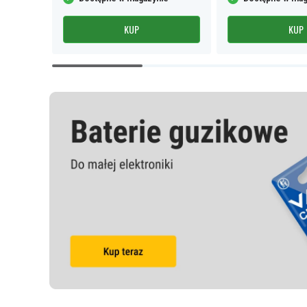
KUP
KUP
Item
1
of
9