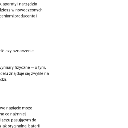
 aparaty i narzędzia
jdziesz w nowoczesnych
ceniami producenta i
dź, czy oznaczenie
ymiary fizyczne — o tym,
elu znajduje się zwykle na
dzi.
łowe napięcie może
na co najmniej
złączu pasującym do
ak oryginalnej baterii.