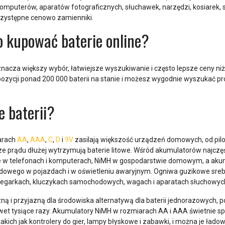
mputerów, aparatów fotograficznych, słuchawek, narzędzi, kosiarek, 
przystępne cenowo zamienniki.
o kupować baterie online?
znacza większy wybór, łatwiejsze wyszukiwanie i często lepsze ceny ni
ozycji ponad 200 000 baterii na stanie i możesz wygodnie wyszukać 
e baterii?
iarach
AA
,
AAA
,
C
,
D
i
9V
zasilają większość urządzeń domowych, od pilo
 prądu dłużej wytrzymują baterie litowe. Wśród akumulatorów najczęśc
e w telefonach i komputerach, NiMH w gospodarstwie domowym, a aku
owego w pojazdach i w oświetleniu awaryjnym. Ogniwa guzikowe srebro
zegarkach, kluczykach samochodowych, wagach i aparatach słuchowyc
ą i przyjazną dla środowiska alternatywą dla baterii jednorazowych,
wet tysiące razy. Akumulatory NiMH w rozmiarach AA i AAA świetnie sp
kich jak kontrolery do gier, lampy błyskowe i zabawki, i można je łado