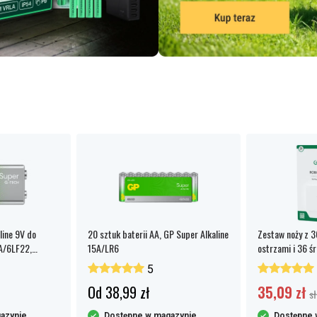
line 9V do
20 sztuk baterii AA, GP Super Alkaline
Zestaw noży z 
A/6LF22,
15A/LR6
ostrzami i 36 
5
Od 38,99 zł
35,09 zł
sł
azynie
Dostępne w magazynie
Dostępne 