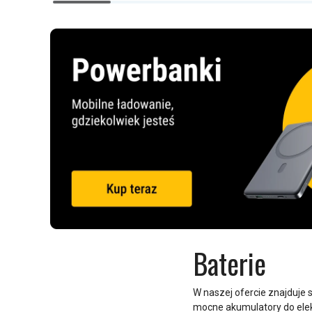
1
of
14
Baterie
W naszej ofercie znajduje 
mocne akumulatory do elek