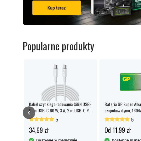
Popularne produkty
hium Coin
Kabel szybkiego ładowania SiGN USB-
Bateria GP Super Alka
C do USB-C 60 W, 3 A, 2 m USB-C PD
czujników dymu, 1604
- biały
opakowanie 1 szt.
5
5
34,99 zł
Od 11,99 zł
y
Dostępne w magazynie
Dostępne w mag