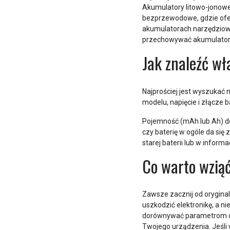
Akumulatory litowo-jonowe 
bezprzewodowe, gdzie ofe
akumulatorach narzędziowy
przechowywać akumulatory
Jak znaleźć wł
Najprościej jest wyszukać
modelu, napięcie i złącze b
Pojemność (mAh lub Ah) de
czy baterię w ogóle da si
starej baterii lub w infor
Co warto wziąć
Zawsze zacznij od orygina
uszkodzić elektronikę, a n
dorównywać parametrom ory
Twojego urządzenia. Jeśli 