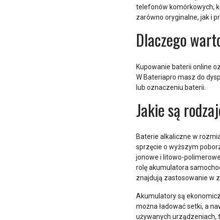
telefonów komórkowych, ko
zarówno oryginalne, jak i 
Dlaczego wart
Kupowanie baterii online o
W Bateriapro masz do dysp
lub oznaczeniu baterii.
Jakie są rodzaj
Baterie alkaliczne w rozm
sprzęcie o wyższym poborze
jonowe i litowo-polimerow
rolę akumulatora samochod
znajdują zastosowanie w 
Akumulatory są ekonomiczn
można ładować setki, a na
używanych urządzeniach, ta