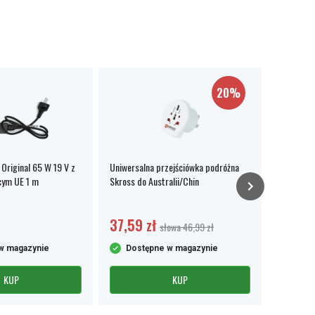
20%
Original 65 W 19 V z
Uniwersalna przejściówka podróżna
Listwa za
cym UE 1 m
Skross do Australii/Chin
z 2x USB-
37,59 zł
156,99
słowa 46,99 zł
w magazynie
Dostępne w magazynie
Dost
KUP
KUP