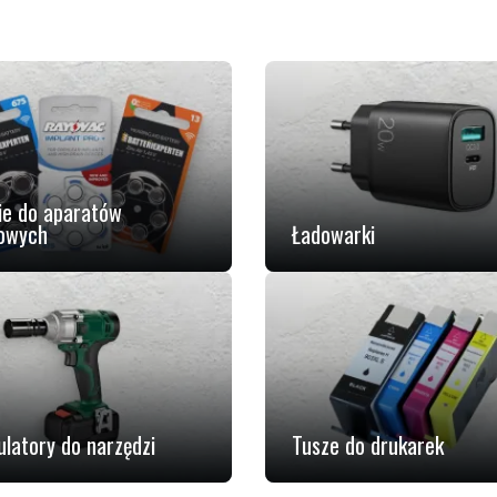
ie do aparatów
owych
Ładowarki
latory do narzędzi
Tusze do drukarek