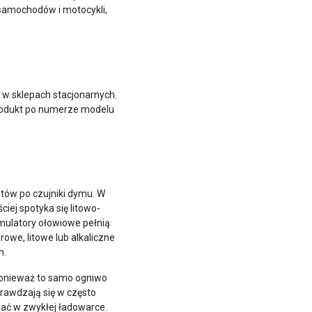
samochodów i motocykli,
ż w sklepach stacjonarnych.
produkt po numerze modelu
tów po czujniki dymu. W
iej spotyka się litowo-
mulatory ołowiowe pełnią
we, litowe lub alkaliczne
h.
 ponieważ to samo ogniwo
rawdzają się w często
wać w zwykłej ładowarce.