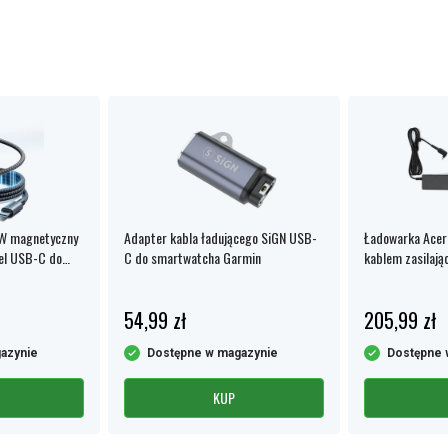
W magnetyczny
Adapter kabla ładującego SiGN USB-
Ładowarka Acer 
bel USB-C do
C do smartwatcha Garmin
kablem zasilają
54,99 zł
205,99 zł
azynie
Dostępne w magazynie
Dostępne 
KUP