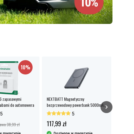
10%
36 zapasowymi
NEXTBATT Magnetyczny
Xiaomi Mi 
śrubami do automowera
bezprzewodowy powerbank 5000mAh
20W Ultra Slim
5
5
117,99 zł
144,99
owa 38,99 zł
w magazynie
Dostępne w magazynie
Dost