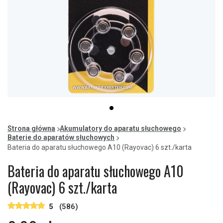
Item
item
1
0
of
Strona główna
Akumulatory do aparatu słuchowego
1
Baterie do aparatów słuchowych
Bateria do aparatu słuchowego A10 (Rayovac) 6 szt./karta
Bateria do aparatu słuchowego A10
(Rayovac) 6 szt./karta
5
(586)