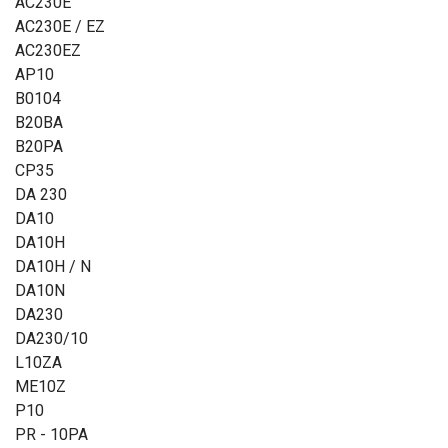
AC230E
AC230E / EZ
Sprawdź, co oznaczają poszczególne parametry
AC230EZ
AP10
B0104
B20BA
B20PA
CP35
DA 230
DA10
DA10H
DA10H / N
DA10N
DA230
DA230/10
L10ZA
ME10Z
P10
PR - 10PA