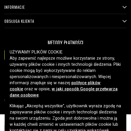
INFORMACJE
OBSŁUGA KLIENTA
METODY PŁATNOŚCI
UŻYWAMY PLIKÓW COOKIE
Aby zapewnić najlepsze możliwe korzystanie ze strony,
używamy plików cookie i innych technologii śledzenia. Pliki
OPCJE DOSTAWY
cookie mogą być wykorzystywane do reklam
spersonalizowanych i niespersonalizowanych. Więcej
informacji znajduje się w naszej
polityce plików
cookie
oraz w opisie,
w jaki sposób Google przetwarza
dane osobowe
.
Klikając „Akceptuj wszystkie”, użytkownik wyraża zgodę na
zapisywanie plików cookie i innych technologii śledzenia
Copyright © 2026, Spares Nordic AB
na swoim urządzeniu. Zgoda jest dobrowolna i można ją
w każdej chwili zmienić w ustawieniach plików cookie lub
kontaktując się z nami w celu uzyskania wskazówek.