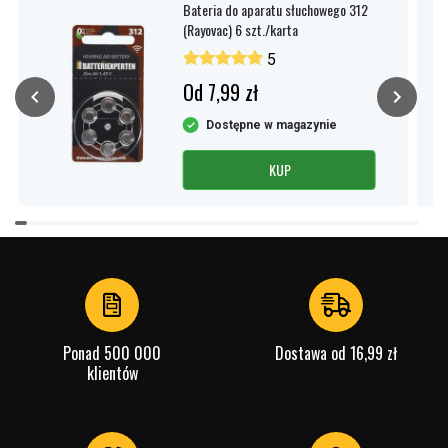
Bateria do aparatu słuchowego 312
(Rayovac) 6 szt./karta
5
Od 7,99 zł
Dostępne w magazynie
KUP
Item
1
of
4
Ponad 500 000
Dostawa od 16,99 zł
klientów