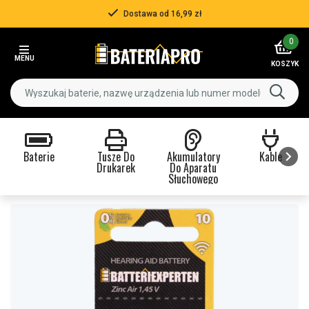
Dostawa od 16,99 zł
Item
0
2
MENU
of
KOSZYK
3
Baterie
Tusze Do
Akumulatory
Kable
Drukarek
Do Aparatu
Słuchowego
Item
1
of
9