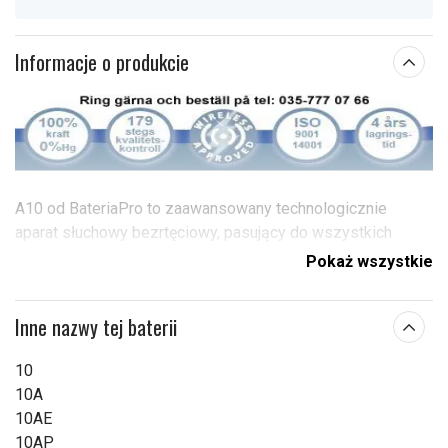
Informacje o produkcie
A10 od BateriaPro to zaawansowany technologicznie
aparat słuchowy bezrtęciowy, pasujący do wszystkich
aparatów słuchowych.
Pokaż wszystkie
Zaawansowane aparaty słuchowe z funkcjami
Inne nazwy tej baterii
bezprzewodowymi mogą obciążać baterie nawet o 300%
bardziej niż wcześniej.
10
Dzięki bateriom spełniającym normę „Wireless Approved”
10A
otrzymujesz baterie, które zapewniają wszystkim typom
10AE
aparatów słuchowych wymaganą moc.
10AP