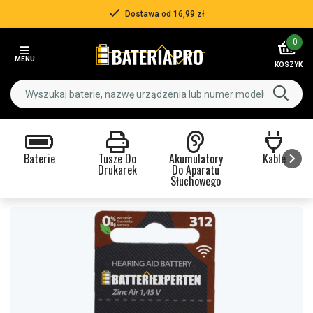
Dostawa od 16,99 zł
Item
0
2
MENU
of
KOSZYK
3
Baterie
Tusze Do
Akumulatory
Kable
Drukarek
Do Aparatu
Słuchowego
Item
1
of
9