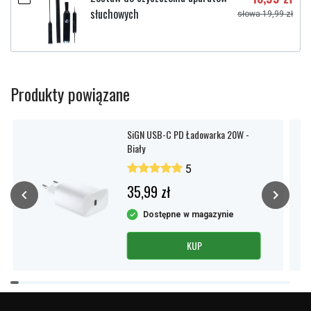
słuchowych
słowa 19,99 zł
Produkty powiązane
SiGN USB-C PD Ładowarka 20W -
Biały
5
35,99 zł
Dostępne w magazynie
KUP
Item
1