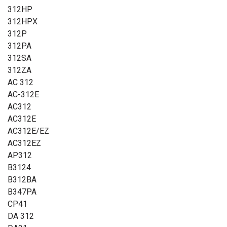
312HP
Kod
312HPX
Brązowy
kolorystyczny:
312P
312PA
Około 4 lata okresu przechowywania w
Trwałość:
nieotwartym opakowaniu
312SA
312ZA
Każde opakowanie/blister zawiera 6 szt.
AC 312
baterie. Produkowane przez Rayovac w
Uwaga!::
AC-312E
Anglii. Sprzedawane w opakowaniach
AC312
zbiorczych (kartonami).
AC312E
AC312E/EZ
Sprawdź, co oznaczają poszczególne parametry
AC312EZ
AP312
B3124
B312BA
B347PA
CP41
DA 312