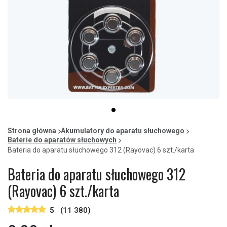
Item
item
1
0
of
Strona główna
Akumulatory do aparatu słuchowego
1
Baterie do aparatów słuchowych
Bateria do aparatu słuchowego 312 (Rayovac) 6 szt./karta
Bateria do aparatu słuchowego 312
(Rayovac) 6 szt./karta
5
(11 380)