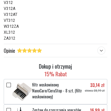
V312
V312A
V312AT
VT312
W312ZA
XL312
ZA312
Opinie
Dokup i otrzymaj
15% Rabat
filtr woskowinowy
33,14 zł
NanoCare/CeruStop - 8 szt. (filtr
słowa 38,99 zł
woskowinowy)
Zestaw do czyszczenia aparatów
16,99 zł