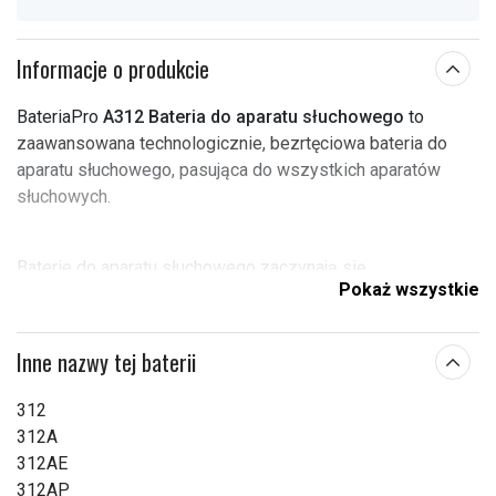
Informacje o produkcie
BateriaPro
A312 Bateria do aparatu słuchowego
to
zaawansowana technologicznie, bezrtęciowa bateria do
aparatu słuchowego, pasująca do wszystkich aparatów
słuchowych.
Baterie do aparatu słuchowego zaczynają się
Pokaż wszystkie
rozładowywać zaraz po usunięciu taśmy z tyłu.
Napięcie:
1,45 V
Inne nazwy tej baterii
Pasuje do
Aparat słuchowy
312
marki:
312A
Typ baterii:
Cynkowo-powietrzna
312AE
312AP
Wymiary:
7,9x3,6 mm