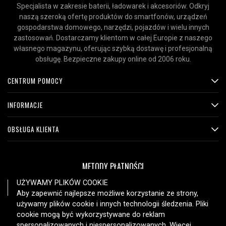
Specjalista w zakresie baterii, ładowarek i akcesoriów. Odkryj
naszą szeroką ofertę produktów do smartfonów, urządzeń
gospodarstwa domowego, narzędzi, pojazdów i wielu innych
zastosowań. Dostarczamy klientom w całej Europie z naszego
własnego magazynu, oferując szybką dostawę i profesjonalną
obsługę. Bezpieczne zakupy online od 2006 roku.
CENTRUM POMOCY
INFORMACJE
OBSŁUGA KLIENTA
METODY PŁATNOŚCI
UŻYWAMY PLIKÓW COOKIE
Aby zapewnić najlepsze możliwe korzystanie ze strony,
używamy plików cookie i innych technologii śledzenia. Pliki
OPCJE DOSTAWY
cookie mogą być wykorzystywane do reklam
spersonalizowanych i niespersonalizowanych. Więcej