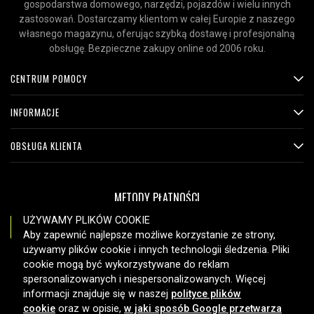
gospodarstwa domowego, narzędzi, pojazdów i wielu innych
zastosowań. Dostarczamy klientom w całej Europie z naszego
własnego magazynu, oferując szybką dostawę i profesjonalną
obsługę. Bezpieczne zakupy online od 2006 roku.
CENTRUM POMOCY
INFORMACJE
OBSŁUGA KLIENTA
METODY PŁATNOŚCI
UŻYWAMY PLIKÓW COOKIE
Aby zapewnić najlepsze możliwe korzystanie ze strony,
używamy plików cookie i innych technologii śledzenia. Pliki
OPCJE DOSTAWY
cookie mogą być wykorzystywane do reklam
spersonalizowanych i niespersonalizowanych. Więcej
informacji znajduje się w naszej
polityce plików
cookie
oraz w opisie,
w jaki sposób Google przetwarza