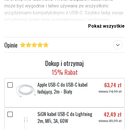
może być wygodnie i łatwo używana ze wszystkimi
urządzeniami kompatybilnymi z USB-C. Szybko ładuj swoje
urządzenia dzięki temu kompaktowemu i wydajnemu
Pokaż wszystkie
zasilaczowi od Apple. Kompatibel med senaste modellerna
iPhone 13 Pro Max, iPhone 13 Pro, iPhone 13, iPhone 13
Mini, iPhone 12, iPhone 12 Mini, iPhone 12 Pro, iPhone 12
Opinie
Pro Max, iPhone 14, iPhone 14 Plus, iPhone 14 Pro, iPhone
14 Pro Max, iPhone 15, iPhone 15 Plus, iPhone 15 Pro,
iPhone 15 Pro Max.
Dokup i otrzymaj
15% Rabat
Funkcje:
Typ:
Zasilacz
Apple USB-C do USB-C kabel
63,74 zł
Effekt:
20W
ładujący, 2m - Biały
słowa 74,99 zł
Złącze:
USB-C
Original
: Ja
Kolor:
Biały
SiGN kabel USB-C do Lightning
42,49 zł
Marka:
Apple
2m, MFi, 3A, 60W
słowa 49,99 zł
Komaptibel med: