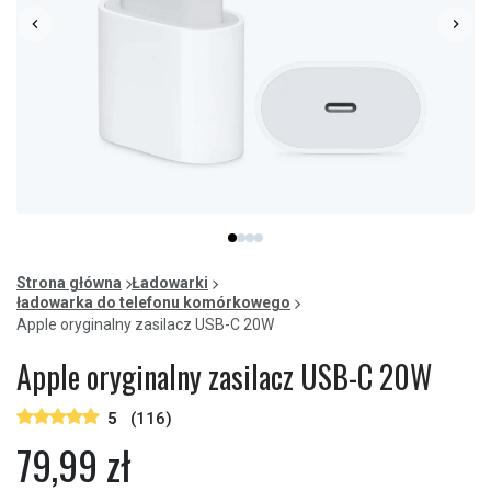
Item
item
item
item
item
1
0
1
2
3
of
Strona główna
Ładowarki
4
ładowarka do telefonu komórkowego
Apple oryginalny zasilacz USB-C 20W
Apple oryginalny zasilacz USB-C 20W
5
(116)
79,99 zł