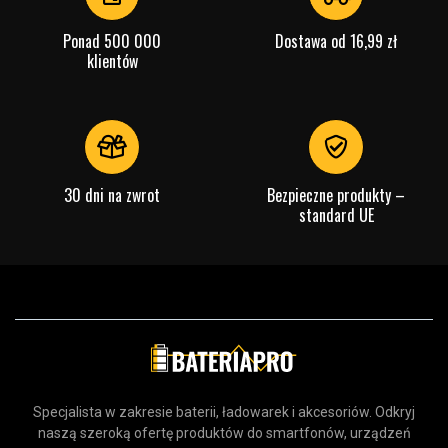
Typ produktu:
Ładowarka ścienna
Ponad 500 000
Dostawa od 16,99 zł
Marka:
Apple
klientów
Effekt:
20 W
Port ładowania:
USB-C
Liczba wyjść:
1x USB-C
30 dni na zwrot
Bezpieczne produkty –
Sprawdź, co oznaczają poszczególne parametry
standard UE
Specjalista w zakresie baterii, ładowarek i akcesoriów. Odkryj
naszą szeroką ofertę produktów do smartfonów, urządzeń