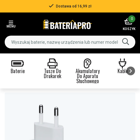
Dostawa od 16,99 zł
Item
0
2
MENU
of
KOSZYK
3
Baterie
Tusze Do
Akumulatory
Kable
Drukarek
Do Aparatu
Słuchowego
Item
1
of
9