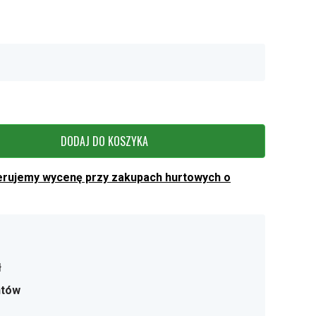
DODAJ DO KOSZYKA
erujemy wycenę przy zakupach hurtowych o
ł
ntów