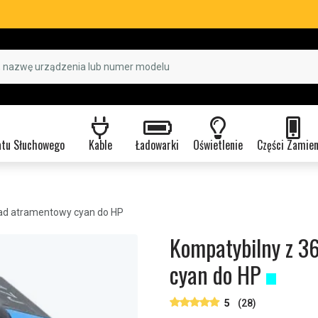
atu Słuchowego
Kable
Ładowarki
Oświetlenie
Części Zamie
ad atramentowy cyan do HP
Kompatybilny z 3
cyan do HP
5
(28)