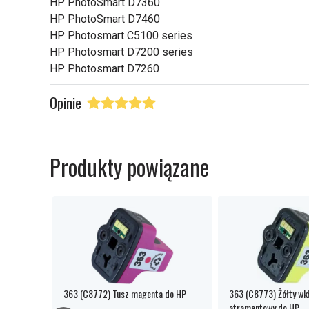
HP PhotoSmart D7360
HP PhotoSmart D7460
HP Photosmart C5100 series
HP Photosmart D7200 series
HP Photosmart D7260
Opinie
Produkty powiązane
m jasny
363 (C8772) Tusz magenta do HP
363 (C8773) Żółty wk
atramentowy do HP