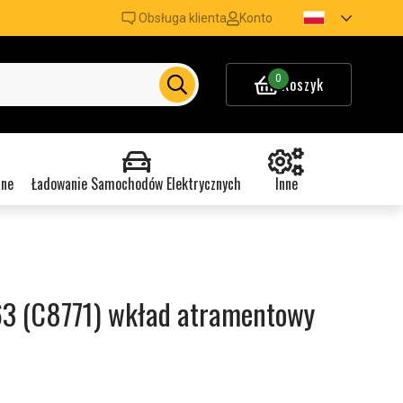
Obsługa klienta
Konto
0
Koszyk
nne
Ładowanie Samochodów Elektrycznych
Inne
63 (C8771) wkład atramentowy