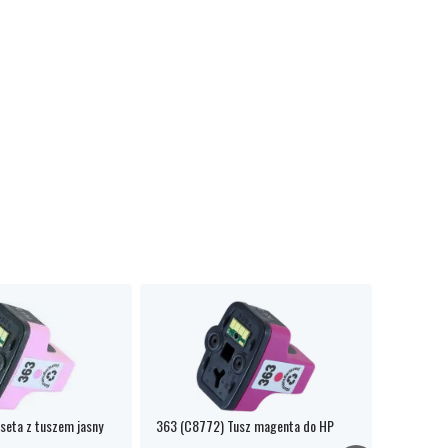
seta z tuszem jasny
363 (C8772) Tusz magenta do HP
363 (C877
atrament