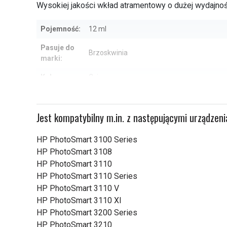
Wysokiej jakości wkład atramentowy o dużej wydajnoś
Pojemność:
12 ml
Pasuje do
Brzoskwinia
marki:
Kolor:
Cyjan
Pusta oryginalna kaseta, która została po
Uwaga!::
najmniej tyle samo tuszu co w oryginalnym
Jest kompatybilny m.in. z następującymi urządzen
wkład zapewnia więc taką samą lub większą
HP PhotoSmart 3100 Series
Sprawdź, co oznaczają poszczególn
HP PhotoSmart 3108
HP PhotoSmart 3110
HP PhotoSmart 3110 Series
HP PhotoSmart 3110 V
HP PhotoSmart 3110 XI
HP PhotoSmart 3200 Series
HP PhotoSmart 3210