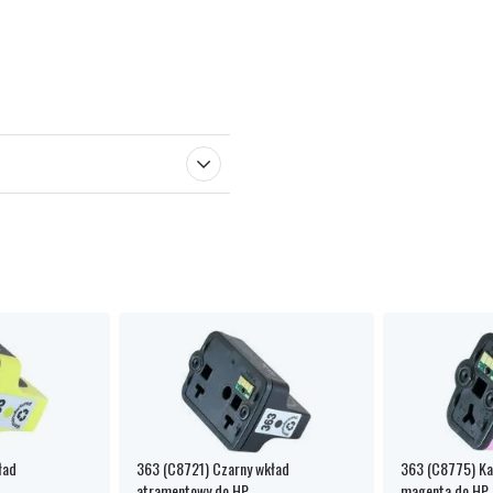
ład
363 (C8721) Czarny wkład
363 (C8775) Ka
atramentowy do HP
magenta do HP