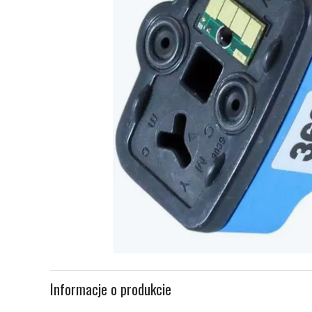
Item
1
Informacje o produkcie
of
1