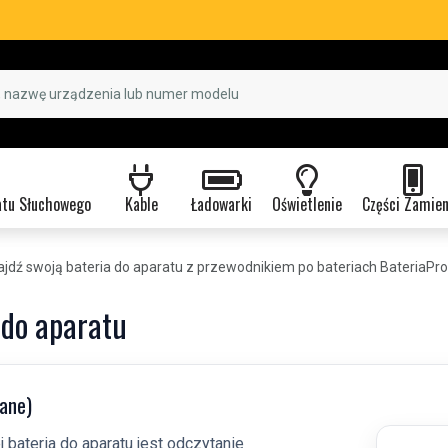
atu Słuchowego
Kable
Ładowarki
Oświetlenie
Części Zamie
jdź swoją bateria do aparatu z przewodnikiem po bateriach BateriaPro
 do aparatu
cane)
bateria do aparatu jest odczytanie