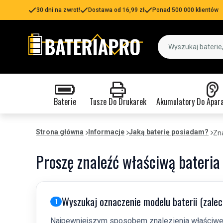
30 dni na zwrot!
Dostawa od 16,99 zł
Ponad 500 000 klientów
Baterie
Tusze Do Drukarek
Akumulatory Do Apar
Strona główna
Informacje
Jaką baterię posiadam?
Zna
Proszę znaleźć właściwą bateria
Wyszukaj oznaczenie modelu baterii (zale
1
Najpewniejszym sposobem znalezienia właściwej 