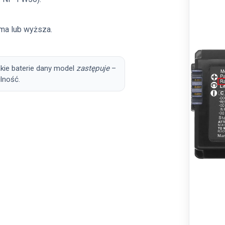
ma lub wyższa.
akie baterie dany model
zastępuje
–
lność.