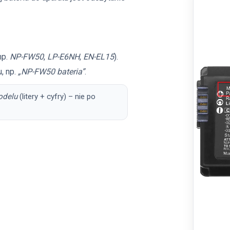
np.
NP-FW50
,
LP-E6NH
,
EN-EL15
).
, np.
„NP-FW50 bateria”
.
odelu
(litery + cyfry) – nie po