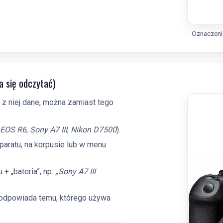
Oznaczenie
a się odczytać)
ć z niej dane, można zamiast tego
 EOS R6
,
Sony A7 III
,
Nikon D7500
).
aparatu, na korpusie lub w menu
+ „bateria”, np.
„Sony A7 III
 odpowiada temu, którego używa