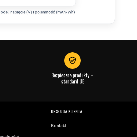
odel, napięcie (V) i pojemność (mAh/Wh)
Bezpieczne produkty –
standard UE
OBSŁUGA KLIENTA
Kontakt
rywatności