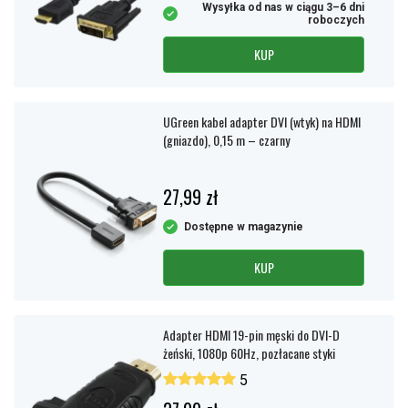
Wysyłka od nas w ciągu 3–6 dni
roboczych
KUP
UGreen kabel adapter DVI (wtyk) na HDMI
(gniazdo), 0,15 m – czarny
27,99 zł
Dostępne w magazynie
KUP
Adapter HDMI 19-pin męski do DVI-D
żeński, 1080p 60Hz, pozłacane styki
5