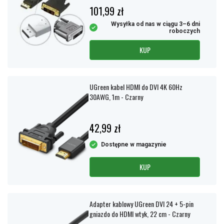
101,99 zł
Wysyłka od nas w ciągu 3–6 dni
roboczych
KUP
UGreen kabel HDMI do DVI 4K 60Hz
30AWG, 1m - Czarny
42,99 zł
Dostępne w magazynie
KUP
Adapter kablowy UGreen DVI 24 + 5-pin
gniazdo do HDMI wtyk, 22 cm - Czarny