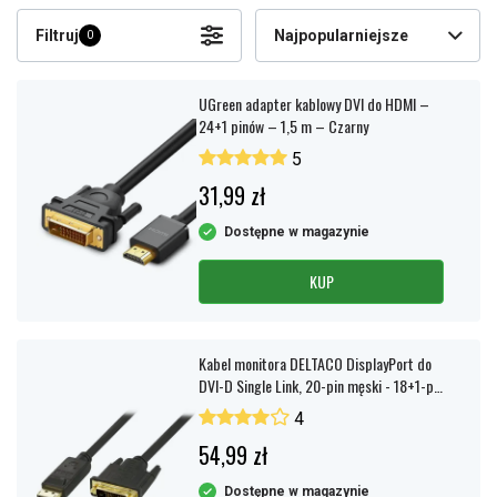
Filtruj
Najpopularniejsze
0
UGreen adapter kablowy DVI do HDMI –
24+1 pinów – 1,5 m – Czarny
5
31,99 zł
Dostępne w magazynie
KUP
Kabel monitora DELTACO DisplayPort do
DVI-D Single Link, 20-pin męski - 18+1-pin
męski
4
54,99 zł
Dostępne w magazynie