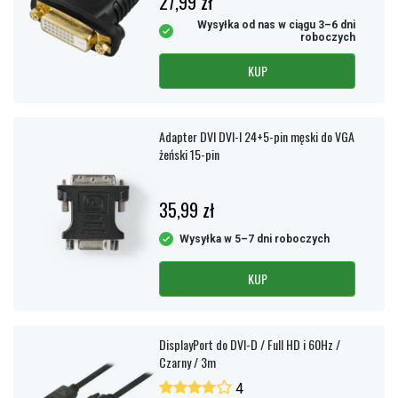
27,99 zł
Wysyłka od nas w ciągu 3–6 dni
roboczych
KUP
Adapter DVI DVI-I 24+5-pin męski do VGA
żeński 15-pin
35,99 zł
Wysyłka w 5–7 dni roboczych
KUP
DisplayPort do DVI-D / Full HD i 60Hz /
Czarny / 3m
4