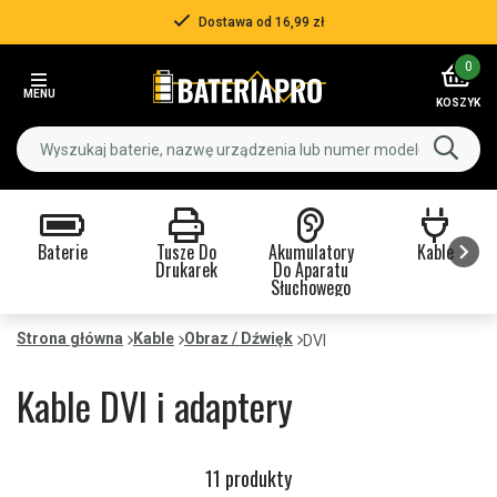
Dostawa od 16,99 zł
Item
0
2
MENU
of
KOSZYK
3
Baterie
Tusze Do
Akumulatory
Kable
Drukarek
Do Aparatu
Słuchowego
Item
1
Strona główna
Kable
Obraz / Dźwięk
DVI
of
9
Kable DVI i adaptery
11 produkty