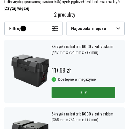
uderzenia i promieniowanie UV, szczególnie jeśli bateria ma być
baterię dopasowaną do konkretnych potrzeb!
używana na zewnątrz. Wentylacja jest ważna, aby w bezpieczny
Czytaj więcej
2 produkty
sposób odprowadzać gazy.
Filtruj
Najpopularniejsze
0
Skrzynka na baterie NOCO z zatrzaskiem
(447 mm x 254 mm x 272 mm)
117,99 zł
Dostępne w magazynie
KUP
Skrzynka na baterie NOCO z zatrzaskiem
(356 mm x 254 mm x 272 mm)