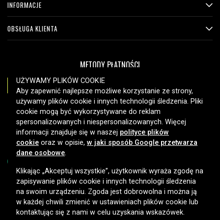
INFORMACJE
OBSŁUGA KLIENTA
METODY PŁATNOŚCI
UŻYWAMY PLIKÓW COOKIE
Aby zapewnić najlepsze możliwe korzystanie ze strony,
używamy plików cookie i innych technologii śledzenia. Pliki
OPCJE DOSTAWY
cookie mogą być wykorzystywane do reklam
spersonalizowanych i niespersonalizowanych. Więcej
informacji znajduje się w naszej
polityce plików
cookie
oraz w opisie,
w jaki sposób Google przetwarza
dane osobowe
.
Klikając „Akceptuj wszystkie”, użytkownik wyraża zgodę na
zapisywanie plików cookie i innych technologii śledzenia
Copyright © 2026, Spares Nordic AB
na swoim urządzeniu. Zgoda jest dobrowolna i można ją
w każdej chwili zmienić w ustawieniach plików cookie lub
kontaktując się z nami w celu uzyskania wskazówek.