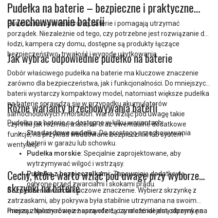
Pudełka na baterie – bezpieczne i praktyczne
przechowywanie baterii
Pudełka na baterie chronią baterie i pomagają utrzymać
porządek. Niezależnie od tego, czy potrzebne jest rozwiązanie do
łodzi, kampera czy domu, dostępne są produkty łączące
bezpieczeństwo, trwałość i wygodę użytkowania.
Jak wybrać odpowiednie pudełko na baterie
Dobór właściwego pudełka na baterie ma kluczowe znaczenie
zarówno dla bezpieczeństwa, jak i funkcjonalności. Do mniejszych
baterii wystarczy kompaktowy model, natomiast większe pudełka
na baterie sprawdzą się w przypadku akumulatorów
Różne warianty przechowywania baterii
samochodowych i morskich. Warto wziąć pod uwagę takie
Pudełka na baterie są dostępne w kilku wariantach:
czynniki jak rozmiar, materiał oraz ewentualne dodatkowe
Standardowe pudełka
: Do prostego przechowywania
funkcje, na przykład wbudowane bezpieczniki lub system
baterii w garażu lub schowku.
wentylacji.
Pudełka morskie
: Specjalnie zaprojektowane, aby
wytrzymywać wilgoć i wstrząsy.
Cechy, które warto wziąć pod uwagę przy wyborze
Pudełka z bezpiecznikami
: Zapewniają dodatkową
skrzynki na baterię
ochronę przed zwarciami i skokami prądu.
Bezpieczeństwo ma kluczowe znaczenie. Wybierz skrzynkę z
zatrzaskami, aby pokrywa była stabilnie utrzymana na swoim
miejscu. Należy również sprawdzić, czy materiał jest odporny na
Proszę zapoznać się z naszą ofertą i znaleźć idealną skrzynkę na