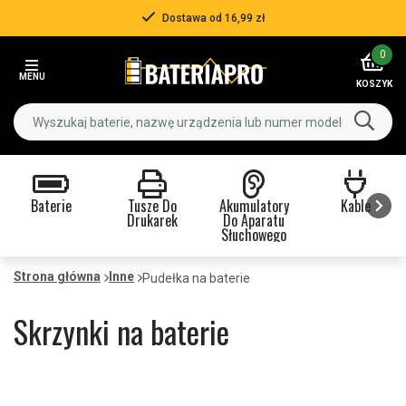
Dostawa od 16,99 zł
Item
0
2
MENU
of
KOSZYK
3
Baterie
Tusze Do
Akumulatory
Kable
Drukarek
Do Aparatu
Słuchowego
Item
1
Strona główna
Inne
Pudełka na baterie
of
9
Skrzynki na baterie