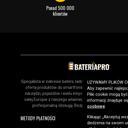
Ponad 500 000
klientów
Specjalista w zakresie baterii, ładowarek i akcesoriów. Odk
UŻYWAMY PLIKÓW C
ofertę produktów do smartfonów, urządzeń gospodars
Aby zapewnić najlepsz
narzędzi, pojazdów i wielu innych zastosowań. Dostarcz
Pliki cookie mogą by
całej Europie z naszego własnego magazynu, oferując sz
informacji znajduje s
profesjonalną obsługę. Bezpieczne zakupy online od 
osobowe
.
Klikając „Akceptuj ws
METODY PŁATNOŚCI
śledzenia na swoim ur