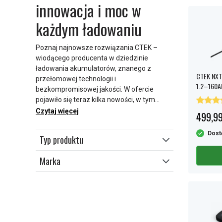
innowacja i moc w
każdym ładowaniu
Poznaj najnowsze rozwiązania CTEK –
wiodącego producenta w dziedzinie
ładowania akumulatorów, znanego z
CTEK NXT 
przełomowej technologii i
1.2–160A
bezkompromisowej jakości. W ofercie
pojawiło się teraz kilka nowości, w tym
wydajne boostery rozruchowe, takie jak
Czytaj więcej
499,99
CTEK RB 4000
i
RB 3000
, idealne do
szybkiego i bezpiecznego uruchamiania
Dost
Typ produktu
pojazdów.
Marka
Dla osób poszukujących zaawansowanej
pielęgnacji akumulatora dostępne są nowe
CTEK NXT 5
oraz
NXT 15
– Ładowarka o
wysokiej wydajności i elastyczności,
odpowiednie zarówno do użytku
prywatnego, jak i profesjonalnego. Warto