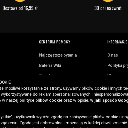
Dostawa od 16,99 zł
30 dni na zwrot
CENTRUM POMOCY
INFORMACJE
Najczęstsze pytania
O nas
Bateria Wiki
Polityka p
Zwrot
Warunki z
ryj naszą szeroką
OOKIE
Klient biznesowy
Pliki cooki
twa domowego,
e możliwe korzystanie ze strony, używamy plików cookie i innych tec
amy klientom w
ć wykorzystywane do reklam spersonalizowanych i niespersonalizowa
Jaką baterię posiadam?
ybką dostawę i
ię w naszej
polityce plików cookie
oraz w opisie,
w jaki sposób Goog
2006 roku.
zystkie”, użytkownik wyraża zgodę na zapisywanie plików cookie i inn
OPCJE DOSTAWY
ządzeniu. Zgoda jest dobrowolna i można ją w każdej chwili zmienić