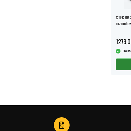
również zwrócić uwagę na
CTEK CS ONE
Gen 2
, inteligentną Ładowarka, która
automatycznie dostosowuje się do potrzeb
CTEK RB 
akumulatora.
rozrucho
Niezależnie od tego, czy chodzi o ładowanie
podtrzymujące, Szybkie ładowanie czy
1279,0
pomoc rozruchową – CTEK oferuje
odpowiednie rozwiązanie.
Dost