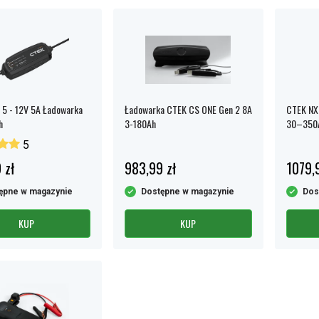
5 - 12V 5A Ładowarka
Ładowarka CTEK CS ONE Gen 2 8A
CTEK NXT
h
3-180Ah
30–350
5
 zł
983,99 zł
1079,
ępne w magazynie
Dostępne w magazynie
Dos
KUP
KUP