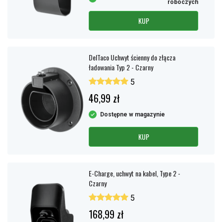
roboczych
Jeżeli samochód nie jest używany w nocy lub w czasie dnia pracy
(8 h), wskazane jest ładowanie z niższym natężeniem prądu.
KUP
Oznacza to mniejsze zużycie kabli i sprzętu oraz zmniejsza
ryzyko zadziałania głównego bezpiecznika w domu.
DelTaco Uchwyt ścienny do złącza
ładowania Typ 2 - Czarny
5
46,99 zł
Dostępne w magazynie
KUP
E-Charge, uchwyt na kabel, Type 2 -
Czarny
5
168,99 zł