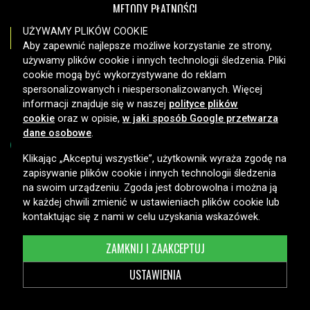
METODY PŁATNOŚCI
UŻYWAMY PLIKÓW COOKIE
Aby zapewnić najlepsze możliwe korzystanie ze strony,
używamy plików cookie i innych technologii śledzenia. Pliki
OPCJE DOSTAWY
cookie mogą być wykorzystywane do reklam
spersonalizowanych i niespersonalizowanych. Więcej
informacji znajduje się w naszej
polityce plików
cookie
oraz w opisie,
w jaki sposób Google przetwarza
dane osobowe
.
Klikając „Akceptuj wszystkie”, użytkownik wyraża zgodę na
zapisywanie plików cookie i innych technologii śledzenia
Copyright © 2026, Spares Nordic AB
na swoim urządzeniu. Zgoda jest dobrowolna i można ją
w każdej chwili zmienić w ustawieniach plików cookie lub
kontaktując się z nami w celu uzyskania wskazówek.
ZAMKNIJ I ZAAKCEPTUJ
USTAWIENIA