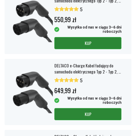
samochodu elektrycznego Typ 2 - Typ 2, 1-
fazowy, 32A, 3m
5
550,99 zł
Wysyłka od nas w ciągu 3–6 dni
roboczych
KUP
DELTACO e-Charge Kabel ładujący do
samochodu elektrycznego Typ 2 - Typ 2, 1
faza, 32A, 7m
5
649,99 zł
Wysyłka od nas w ciągu 3–6 dni
roboczych
KUP