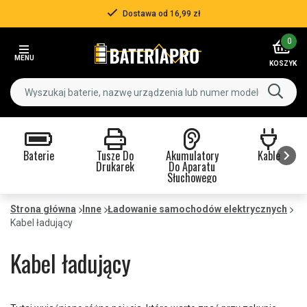
Ponad 500 000 klientów
Item
0
3
MENU
of
KOSZYK
3
Baterie
Tusze Do
Akumulatory
Kable
Drukarek
Do Aparatu
Słuchowego
Item
1
Strona główna
Inne
Ładowanie samochodów elektrycznych
of
Kabel ładujący
9
Kabel ładujący