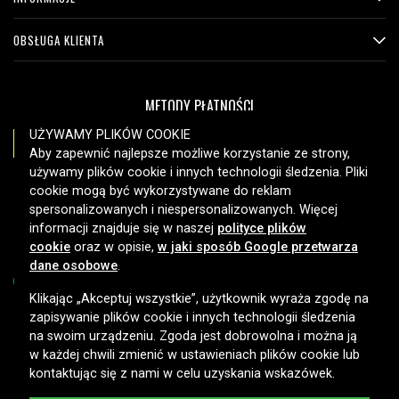
OBSŁUGA KLIENTA
METODY PŁATNOŚCI
UŻYWAMY PLIKÓW COOKIE
Aby zapewnić najlepsze możliwe korzystanie ze strony,
używamy plików cookie i innych technologii śledzenia. Pliki
OPCJE DOSTAWY
cookie mogą być wykorzystywane do reklam
spersonalizowanych i niespersonalizowanych. Więcej
informacji znajduje się w naszej
polityce plików
cookie
oraz w opisie,
w jaki sposób Google przetwarza
dane osobowe
.
Klikając „Akceptuj wszystkie”, użytkownik wyraża zgodę na
zapisywanie plików cookie i innych technologii śledzenia
Copyright © 2026, Spares Nordic AB
na swoim urządzeniu. Zgoda jest dobrowolna i można ją
w każdej chwili zmienić w ustawieniach plików cookie lub
kontaktując się z nami w celu uzyskania wskazówek.