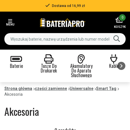
Dostawa od 16,99 zł
Item
0
2
MENU
of
KOSZYK
3
Baterie
Tusze Do
Akumulatory
Kable
Drukarek
Do Aparatu
Słuchowego
Item
1
Strona główna
części zamienne
Uniwersalne
Smart Tag
of
Akcesoria
9
Akcesoria