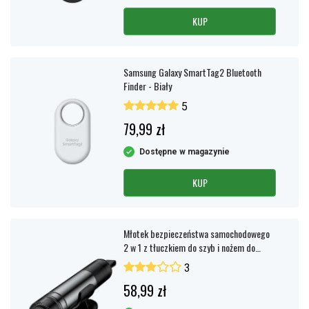
KUP
Samsung Galaxy SmartTag2 Bluetooth
Finder - Biały
5
79,99 zł
Dostępne w magazynie
KUP
Młotek bezpieczeństwa samochodowego
2 w 1 z tłuczkiem do szyb i nożem do
pasów – Srebrny
3
58,99 zł