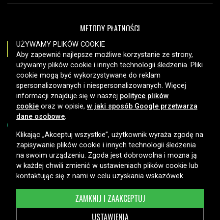
METODY PŁATNOŚCI
UŻYWAMY PLIKÓW COOKIE
Aby zapewnić najlepsze możliwe korzystanie ze strony,
używamy plików cookie i innych technologii śledzenia. Pliki
OPCJE DOSTAWY
cookie mogą być wykorzystywane do reklam
spersonalizowanych i niespersonalizowanych. Więcej
informacji znajduje się w naszej
polityce plików
cookie
oraz w opisie,
w jaki sposób Google przetwarza
dane osobowe
.
Klikając „Akceptuj wszystkie”, użytkownik wyraża zgodę na
zapisywanie plików cookie i innych technologii śledzenia
Copyright © 2026, Spares Nordic AB
na swoim urządzeniu. Zgoda jest dobrowolna i można ją
w każdej chwili zmienić w ustawieniach plików cookie lub
kontaktując się z nami w celu uzyskania wskazówek.
ZAMKNIJ I ZAAKCEPTUJ
USTAWIENIA