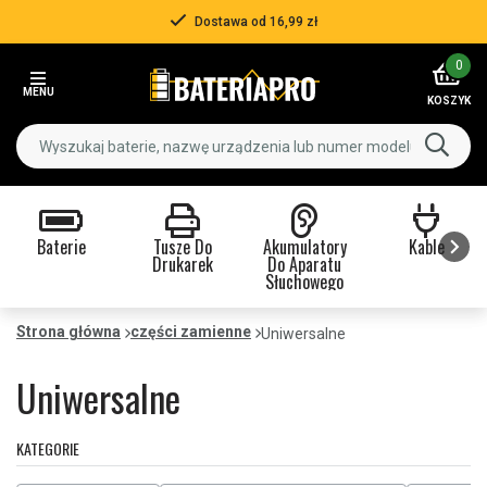
Ponad 500 000 klientów
Item
0
3
MENU
of
KOSZYK
3
Baterie
Tusze Do
Akumulatory
Kable
Drukarek
Do Aparatu
Słuchowego
Item
1
Strona główna
części zamienne
Uniwersalne
of
9
Uniwersalne
KATEGORIE