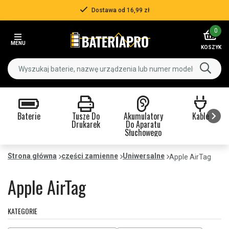
Dostawa od 16,99 zł
Item
0
2
MENU
of
KOSZYK
3
Baterie
Tusze Do
Akumulatory
Kable
Drukarek
Do Aparatu
Słuchowego
Item
1
Strona główna
części zamienne
Uniwersalne
Apple AirTag
of
9
Apple AirTag
KATEGORIE