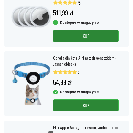
5
511,99 zł
Dostępne w magazynie
KUP
Obroża dla kota AirTag z dzwoneczkiem -
Jasnoniebieska
5
54,99 zł
Dostępne w magazynie
KUP
Etui Apple AirTag do roweru, wodoodporne