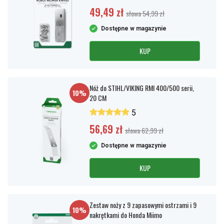
49,49 zł
słowa 54,99 zł
Dostępne w magazynie
KUP
Nóż do STIHL/VIKING RMI 400/500 serii,
10%
20 CM
5
56,69 zł
słowa 62,99 zł
Dostępne w magazynie
KUP
Zestaw noży z 9 zapasowymi ostrzami i 9
10%
nakrętkami do Honda Miimo