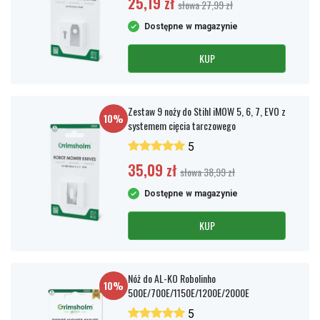
25,19 zł
słowa 27,99 zł
Dostępne w magazynie
KUP
Zestaw 9 noży do Stihl iMOW 5, 6, 7, EVO z
10%
systemem cięcia tarczowego
5
35,09 zł
słowa 38,99 zł
Dostępne w magazynie
KUP
Nóż do AL-KO Robolinho
10%
500E/700E/1150E/1200E/2000E
5