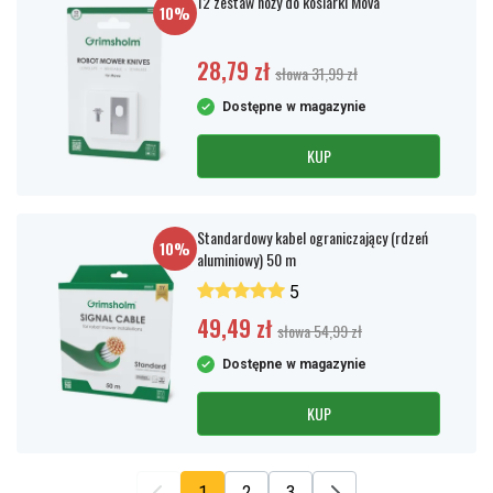
12 zestaw noży do kosiarki Mova
10%
28,79 zł
słowa 31,99 zł
Dostępne w magazynie
KUP
Standardowy kabel ograniczający (rdzeń
10%
aluminiowy) 50 m
5
49,49 zł
słowa 54,99 zł
Dostępne w magazynie
KUP
1
2
3