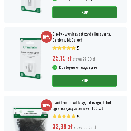
KUP
9 noży - wymiana ostrzy do Husqvarna,
10%
Gardena, McCulloch
5
25,19 zł
słowa 27,99 zł
Dostępne w magazynie
KUP
Gwoździe do kabla sygnałowego, kabel
10%
ograniczający automower 100 szt.
5
32,39 zł
słowa 35,99 zł