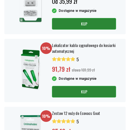
Od 35,99 zł
Dostępne w magazynie
KUP
Lokalizator kabla sygnałowego do kosiarki
10%
automatycznej
5
91,79 zł
słowa 101,99 zł
Dostępne w magazynie
KUP
Zestaw 12 noży do Ecovacs Goat
10%
5