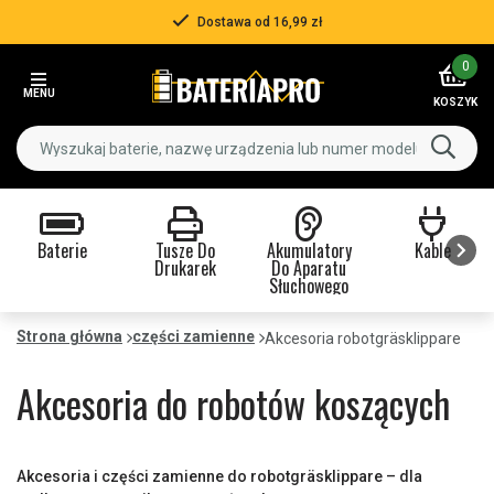
Dostawa od 16,99 zł
Item
0
2
MENU
of
KOSZYK
3
Baterie
Tusze Do
Akumulatory
Kable
Drukarek
Do Aparatu
Słuchowego
Item
1
Strona główna
części zamienne
Akcesoria robotgräsklippare
of
9
Akcesoria do robotów koszących
Akcesoria i części zamienne do robotgräsklippare – dla