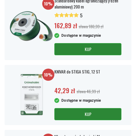
Standardowy kabel ograniczający (rdzeń
10%
aluminiowy) 200 m
5
162,89 zł
słowa 180,99 zł
Dostępne w magazynie
KUP
KNIVAR do STIGA STIG, 12 ST
10%
42,29 zł
słowa 46,99 zł
Dostępne w magazynie
KUP