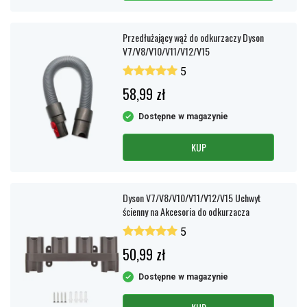
Przedłużający wąż do odkurzaczy Dyson
V7/V8/V10/V11/V12/V15
5
58,99 zł
Dostępne w magazynie
KUP
Dyson V7/V8/V10/V11/V12/V15 Uchwyt
ścienny na Akcesoria do odkurzacza
5
50,99 zł
Dostępne w magazynie