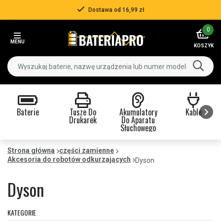
Ponad 500 000 klientów
Item
0
3
MENU
of
KOSZYK
3
Baterie
Tusze Do
Akumulatory
Kable
Drukarek
Do Aparatu
Słuchowego
Item
1
Strona główna
części zamienne
Akcesoria do robotów odkurzających
of
Dyson
9
Dyson
KATEGORIE