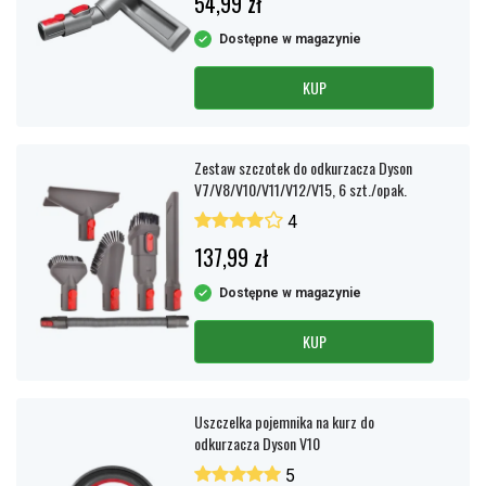
54,99 zł
Dostępne w magazynie
KUP
Zestaw szczotek do odkurzacza Dyson
V7/V8/V10/V11/V12/V15, 6 szt./opak.
4
137,99 zł
Dostępne w magazynie
KUP
Uszczelka pojemnika na kurz do
odkurzacza Dyson V10
5