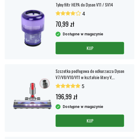
Tylny filtr HEPA do Dyson V11 / SV14
4
70,99 zł
Dostępne w magazynie
KUP
Szczotka podłogowa do odkurzacza Dyson
V7/V8/V10/V11 w kształcie litery V,
zapobiegająca plątaniu się
5
196,99 zł
Dostępne w magazynie
KUP