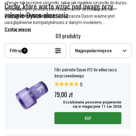
oferuje także różne szczotki, takie jak miękkie szczotki do kurzu
Cechy, które warto wziąć pod uwagę przy
do delikatnych powierzchni oraz mocne turboszczotki do
zakupie Dyson akcesoria
usuwania sierści zwierząt.
Przy wyborze Akcesoria do odkurzacza Dyson ważne jest
uwzględnienie kompatybilności z danym modelem,
przeznaczenia oraz rodzaju szczotki. Warto dobrać Akcesoria tak,
Czytaj więcej
69 produkty
aby sprzątanie było bardziej efektywne i wygodne.
Filtruj
Najpopularniejsze
0
Filtr pośredni Dyson V12 do odkurzacza
bezprzewodowego
5
79,00 zł
Oczekiwane ponowne pojawienie
się w magazynie 11 sie 2026
KUP