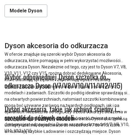
Modele Dyson
Dyson akcesoria do odkurzacza
W ofercie znajduje się szeroki wybór Dyson akcesoria do
odkurzacza, które pomagają w pełni wykorzystać możliwości
odkurzacza Dyson. Niezależnie od tego, czy jest to Dyson V7, V8,
V10, V11, V12 czy V15, można dobrać dedykowane Akcesoria,
Wybór odpowiedniej Dyson szczotka do
które ułatwiają sprzątanie i zapewniają lepsze rezultaty.
odkurzacza Dyson (V7/V8/V10/V11/V12/V15)
Dyson szczotka jest zaprojektowana z myślą o konkretnych
modelach i zadaniach. Szczotki do podłóg idealnie sprawdzają się
na otwartych powierzchniach, natomiast szczotki kombinowane
mogą być używane zarówno na twardych podłogach, jak i na
Dyson akcesoria, takie jak uchwyt ścienny i
dywanach. Niezależnie od tego, czy trzeba odkurzyć siedzenia w
szczotki do różnych modeli
samochodzie, mieszkanie, czy usunąć sierść zwierząt z mebli,
Dla wygodnego przechowywania odkurzacza Dyson dostępne są
dostępna jest odpowiednia Dyson szczotka do modeli V7, V8, V10,
uchwyty ścienne, dopasowane do modeli od V7 do V15, które
V11, V12 i V15.
umożliwiają szybkie Ładowanie i oszczędzają miejsce. Dyson