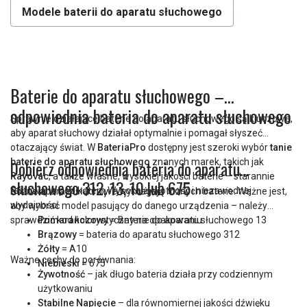
Modele baterii do aparatu słuchowego
Baterie do aparatu słuchowego –
odpowiednia bateria do aparatu słuchowego
Sprawnie działające baterie do aparatu słuchowego są kluczowe,
aby aparat słuchowy działał optymalnie i pomagał słyszeć
otaczający świat. W
BateriaPro
dostępny jest szeroki wybór
tanie
baterie do aparatu słuchowego
znanych marek, takich jak
Dobierz odpowiednią bateria do aparatu
Rayovac
, a także własne, wysokiej jakości baterie – starannie
słuchowego 312, 13, 10 lub 675
testowane pod kątem Wysoka żywotność i niezawodnej
Różne aparaty słuchowe wymagają różnych baterie. Ważne jest,
wydajności.
aby wybrać model pasujący do danego urządzenia – należy
sprawdzić kod kolorystyczny na opakowaniu:
Pomarańczowy
= Baterie do aparatu słuchowego 13
Brązowy
= bateria do aparatu słuchowego 312
Żółty
= A10
Ważne cechy do porównania:
Niebieski
= 675
Żywotność
– jak długo bateria działa przy codziennym
użytkowaniu
Stabilne Napięcie
– dla równomiernej jakości dźwięku