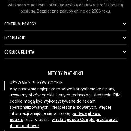
własnego magazynu, oferując szybką dostawę i profesjonalną
obsługę. Bezpieczne zakupy online od 2006 roku.
CENTRUM POMOCY
INFORMACJE
OBSŁUGA KLIENTA
METODY PŁATNOŚCI
UŻYWAMY PLIKÓW COOKIE
Aby zapewnić najlepsze możliwe korzystanie ze strony,
używamy plików cookie i innych technologii śledzenia. Pliki
OPCJE DOSTAWY
cookie mogą być wykorzystywane do reklam
spersonalizowanych i niespersonalizowanych. Więcej
informacji znajduje się w naszej
polityce plików
cookie
oraz w opisie,
w jaki sposób Google przetwarza
dane osobowe
.