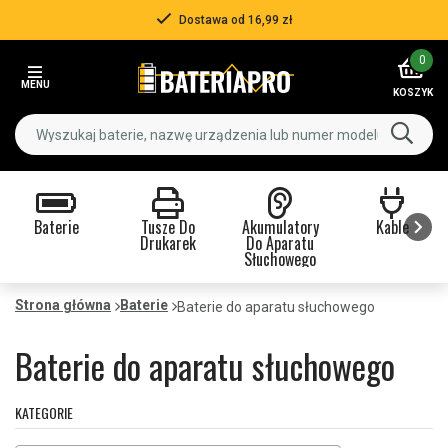
Dostawa od 16,99 zł
Item
0
3
MENU
of
KOSZYK
3
Baterie
Tusze Do
Akumulatory
Kable
Drukarek
Do Aparatu
Słuchowego
Item
1
Strona główna
Baterie
Baterie do aparatu słuchowego
of
9
Baterie do aparatu słuchowego
KATEGORIE