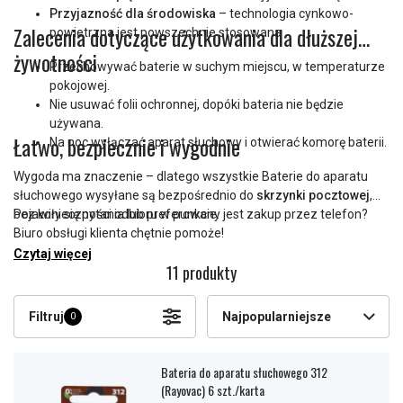
Przyjazność dla środowiska
– technologia cynkowo-
Zalecenia dotyczące użytkowania dla dłuższej
powietrzna jest powszechnie stosowana
żywotności
Przechowywać baterie w suchym miejscu, w temperaturze
pokojowej.
Nie usuwać folii ochronnej, dopóki bateria nie będzie
używana.
Łatwo, bezpiecznie i wygodnie
Na noc wyłączać aparat słuchowy i otwierać komorę baterii.
Wygoda ma znaczenie – dlatego wszystkie Baterie do aparatu
słuchowego wysyłane są bezpośrednio do
skrzynki pocztowej
,
bez konieczności odbioru w punkcie.
Pojawiły się pytania lub preferowany jest zakup przez telefon?
Biuro obsługi klienta chętnie pomoże!
Czytaj więcej
11 produkty
Filtruj
Najpopularniejsze
0
Bateria do aparatu słuchowego 312
(Rayovac) 6 szt./karta