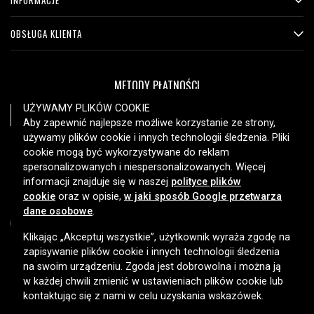
INFORMACJE
OBSŁUGA KLIENTA
METODY PŁATNOŚCI
UŻYWAMY PLIKÓW COOKIE
Aby zapewnić najlepsze możliwe korzystanie ze strony,
używamy plików cookie i innych technologii śledzenia. Pliki
OPCJE DOSTAWY
cookie mogą być wykorzystywane do reklam
spersonalizowanych i niespersonalizowanych. Więcej
informacji znajduje się w naszej
polityce plików
cookie
oraz w opisie,
w jaki sposób Google przetwarza
dane osobowe
.
Klikając „Akceptuj wszystkie”, użytkownik wyraża zgodę na
zapisywanie plików cookie i innych technologii śledzenia
Copyright © 2026, Spares Nordic AB
na swoim urządzeniu. Zgoda jest dobrowolna i można ją
w każdej chwili zmienić w ustawieniach plików cookie lub
kontaktując się z nami w celu uzyskania wskazówek.