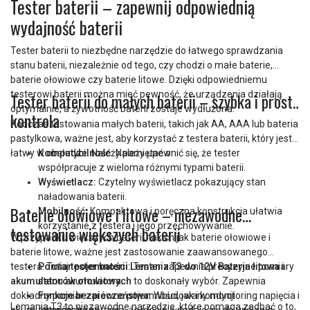
Tester baterii – zapewnij odpowiednią
wydajność baterii
Tester baterii to niezbędne narzędzie do łatwego sprawdzania
stanu baterii, niezależnie od tego, czy chodzi o małe baterie,
baterie ołowiowe czy baterie litowe. Dzięki odpowiedniemu
testerowi baterii można mieć pewność, że urządzenia działają
Tester baterii do małych baterii – szybka i prosta
optymalnie, a żywotność baterii zostaje wydłużona.
kontrola
Podczas testowania małych baterii, takich jak AA, AAA lub bateria
pastylkowa, ważne jest, aby korzystać z testera baterii, który jest
łatwy w obsłudze. Należy pamiętać o:
Kompatybilność:
Należy upewnić się, że tester
współpracuje z wieloma różnymi typami baterii.
Wyświetlacz:
Czytelny wyświetlacz pokazujący stan
naładowania baterii.
Baterie ołowiowe i litowe – niezawodne
Mobilność:
Kompaktowa i poręczna konstrukcja ułatwia
korzystanie z testera i jego przechowywanie.
testowanie większych baterii
W przypadku większych baterii, takich jak baterie ołowiowe i
baterie litowe, ważne jest zastosowanie zaawansowanego
testera. Tutaj
Pomiar pojemności:
tester baterii Lemania T3 do 12V Bateria litowa i
Tester zapewnia precyzyjne pomiary
akumulatorów ołowiowych
stanu akumulatora.
to doskonały wybór. Zapewnia
dokładny pomiar zarówno pojemności, jak i kondycji
Funkcje bezpieczeństwa:
Wbudowany monitoring napięcia i
Lemania T3 to niezawodne narzędzie, które pomaga zadbać o to,