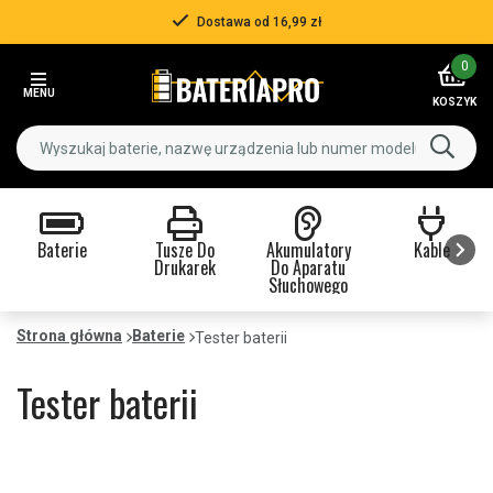
Dostawa od 16,99 zł
Item
0
2
MENU
of
KOSZYK
3
Baterie
Tusze Do
Akumulatory
Kable
Drukarek
Do Aparatu
Słuchowego
Item
1
Strona główna
Baterie
Tester baterii
of
9
Tester baterii