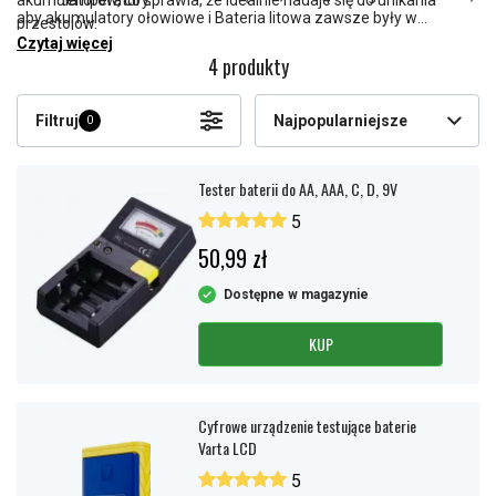
akumulatorów, co sprawia, że idealnie nadaje się do unikania
temperatury.
aby akumulatory ołowiowe i Bateria litowa zawsze były w
przestojów.
idealnym stanie.
Czytaj więcej
4 produkty
Filtruj
Najpopularniejsze
0
Tester baterii do AA, AAA, C, D, 9V
5
50,99 zł
Dostępne w magazynie
KUP
Cyfrowe urządzenie testujące baterie
Varta LCD
5