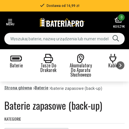
Ponad 500 000 klientów
Item
0
3
MENU
of
KOSZYK
3
Baterie
Tusze Do
Akumulatory
Kable
Drukarek
Do Aparatu
Słuchowego
Item
1
Strona główna
Baterie
baterie zapasowe (back-up)
of
9
Baterie zapasowe (back-up)
KATEGORIE