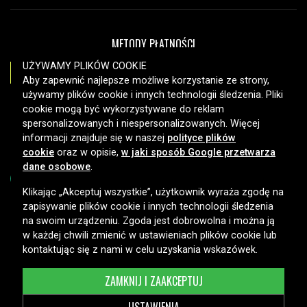
METODY PŁATNOŚCI
UŻYWAMY PLIKÓW COOKIE
Aby zapewnić najlepsze możliwe korzystanie ze strony,
używamy plików cookie i innych technologii śledzenia. Pliki
OPCJE DOSTAWY
cookie mogą być wykorzystywane do reklam
spersonalizowanych i niespersonalizowanych. Więcej
informacji znajduje się w naszej
polityce plików
cookie
oraz w opisie,
w jaki sposób Google przetwarza
dane osobowe
.
Klikając „Akceptuj wszystkie”, użytkownik wyraża zgodę na
zapisywanie plików cookie i innych technologii śledzenia
Copyright © 2026, Spares Nordic AB
na swoim urządzeniu. Zgoda jest dobrowolna i można ją
w każdej chwili zmienić w ustawieniach plików cookie lub
kontaktując się z nami w celu uzyskania wskazówek.
ZAMKNIJ I ZAAKCEPTUJ