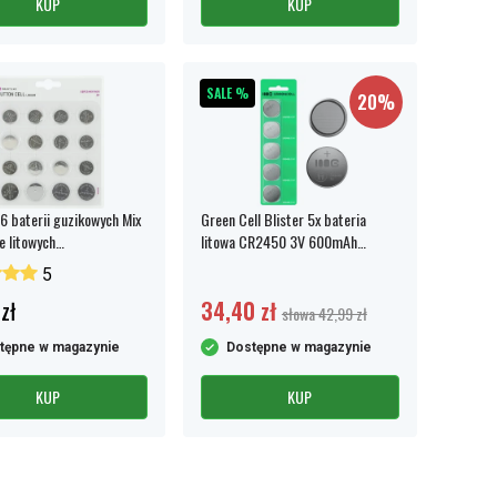
KUP
KUP
SALE %
20%
6 baterii guzikowych Mix
Green Cell Blister 5x bateria
e litowych
litowa CR2450 3V 600mAh
6/CR2025/CR2032/CR2430/CR2450)
bateria guzikowa
5
zł
34,40 zł
słowa 42,99 zł
tępne w magazynie
Dostępne w magazynie
KUP
KUP