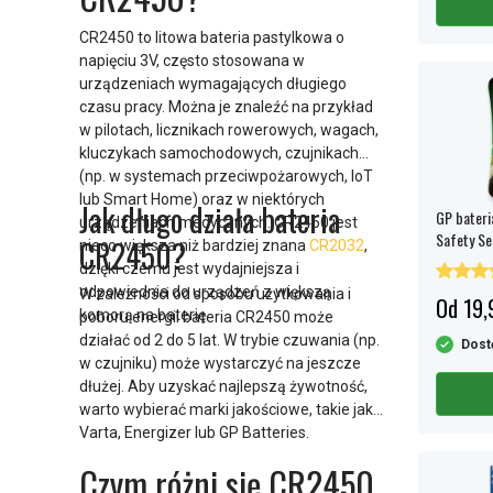
CR2450 to litowa bateria pastylkowa o
napięciu 3V, często stosowana w
urządzeniach wymagających długiego
czasu pracy. Można je znaleźć na przykład
w pilotach, licznikach rowerowych, wagach,
kluczykach samochodowych, czujnikach
(np. w systemach przeciwpożarowych, IoT
lub Smart Home) oraz w niektórych
Jak długo działa bateria
GP bateri
urządzeniach medycznych. CR2450 jest
Safety Se
CR2450?
nieco większa niż bardziej znana
CR2032
,
dzięki czemu jest wydajniejsza i
odpowiednia do urządzeń z większą
W zależności od sposobu użytkowania i
Od 19,
komorą na baterię.
poboru energii bateria CR2450 może
działać od 2 do 5 lat. W trybie czuwania (np.
Dost
w czujniku) może wystarczyć na jeszcze
dłużej. Aby uzyskać najlepszą żywotność,
warto wybierać marki jakościowe, takie jak
Varta, Energizer lub GP Batteries.
Czym różni się CR2450