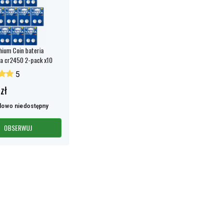
hium Coin bateria
a cr2450 2-pack x10
5
zł
lowo niedostępny
OBSERWUJ