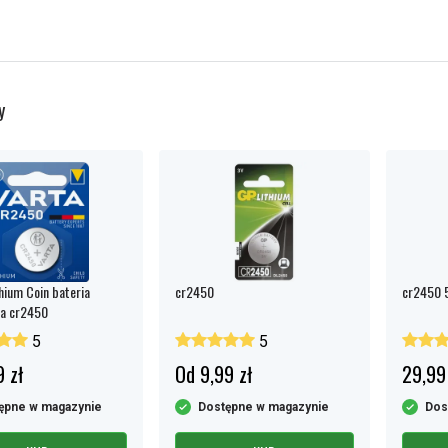
y
hium Coin bateria
cr2450
cr2450 
wa cr2450
5
5
 zł
Od 9,99 zł
29,99
ępne w magazynie
Dostępne w magazynie
Dos