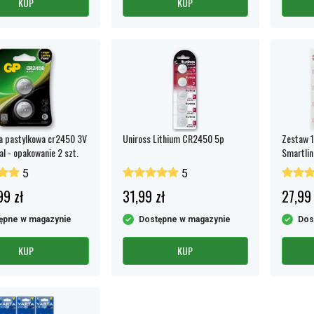
KUP
KUP
a pastylkowa cr2450 3V
Uniross Lithium CR2450 5p
Zestaw 1
al - opakowanie 2 szt.
Smartlin
(CR201
5
5
99 zł
31,99 zł
27,99 
ępne w magazynie
Dostępne w magazynie
Dos
KUP
KUP