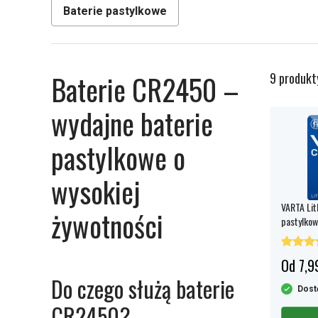
Baterie pastylkowe
Baterie CR2450 –
9 produkt
wydajne baterie
pastylkowe o
wysokiej
VARTA Lit
żywotności
pastylko
Od 7,99
Do czego służą baterie
Dost
CR2450?