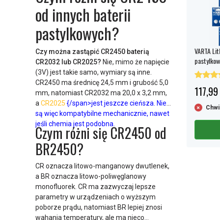
od innych baterii
pastylkowych?
VARTA Lit
Czy można zastąpić CR2450 baterią
pastylkow
CR2032 lub CR2025?
Nie, mimo że napięcie
(3V) jest takie samo, wymiary są inne.
CR2450 ma średnicę 24,5 mm i grubość 5,0
117,99 
mm, natomiast CR2032 ma 20,0 x 3,2 mm,
a
CR2025
{/span>jest jeszcze cieńsza. Nie
Chwi
są więc kompatybilne mechanicznie, nawet
jeśli chemia jest podobna.
Czym różni się CR2450 od
BR2450?
CR oznacza litowo-manganowy dwutlenek,
a BR oznacza litowo-poliwęglanowy
monofluorek. CR ma zazwyczaj lepsze
parametry w urządzeniach o wyższym
poborze prądu, natomiast BR lepiej znosi
wahania temperatury, ale ma nieco