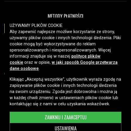
METODY PŁATNOŚCI
UŻYWAMY PLIKÓW COOKIE
Aby zapewnić najlepsze możliwe korzystanie ze strony,
używamy plików cookie i innych technologii śledzenia. Pliki
OPCJE DOSTAWY
cookie mogą być wykorzystywane do reklam
spersonalizowanych i niespersonalizowanych. Więcej
informacji znajduje się w naszej
polityce plików
cookie
oraz w opisie,
w jaki sposób Google przetwarza
dane osobowe
.
Klikając „Akceptuj wszystkie”, użytkownik wyraża zgodę na
zapisywanie plików cookie i innych technologii śledzenia
Copyright © 2026, Spares Nordic AB
na swoim urządzeniu. Zgoda jest dobrowolna i można ją
w każdej chwili zmienić w ustawieniach plików cookie lub
kontaktując się z nami w celu uzyskania wskazówek.
ZAMKNIJ I ZAAKCEPTUJ
USTAWIENIA