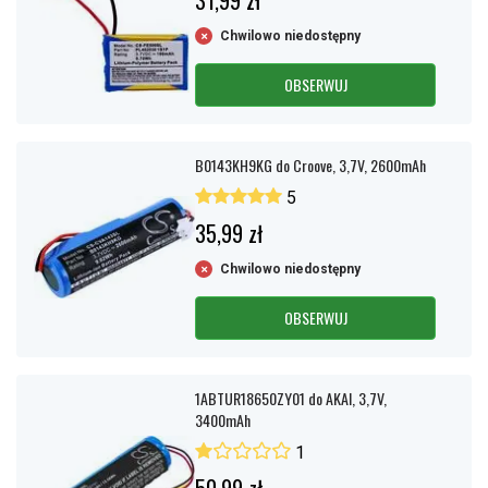
31,99 zł
Chwilowo niedostępny
OBSERWUJ
B0143KH9KG do Croove, 3,7V, 2600mAh
5
35,99 zł
Chwilowo niedostępny
OBSERWUJ
1ABTUR18650ZY01 do AKAI, 3,7V,
3400mAh
1