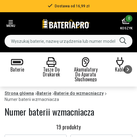
Dostawa od 16,99 zł
Item
0
3
MENU
of
KOSZYK
3
Baterie
Tusze Do
Akumulatory
Kable
Drukarek
Do Aparatu
Słuchowego
Item
1
Strona główna
Baterie
Baterie do wzmacniaczy
of
Numer baterii wzmacniacza
9
Numer baterii wzmacniacza
19 produkty