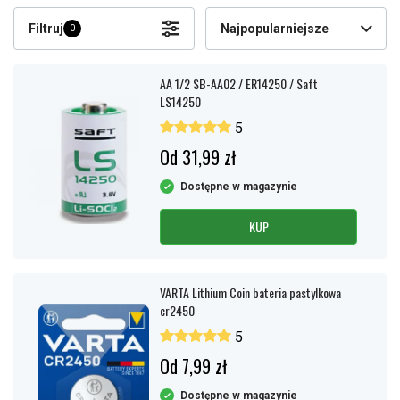
Filtruj
Najpopularniejsze
0
AA 1/2 SB-AA02 / ER14250 / Saft
LS14250
5
Od 31,99 zł
Dostępne w magazynie
KUP
VARTA Lithium Coin bateria pastylkowa
cr2450
5
Od 7,99 zł
Dostępne w magazynie