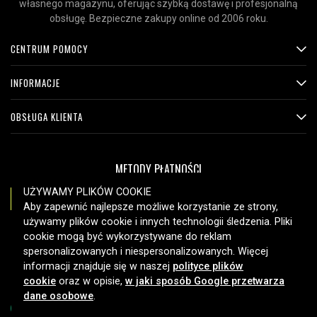
własnego magazynu, oferując szybką dostawę i profesjonalną
obsługę. Bezpieczne zakupy online od 2006 roku.
CENTRUM POMOCY
INFORMACJE
OBSŁUGA KLIENTA
METODY PŁATNOŚCI
UŻYWAMY PLIKÓW COOKIE
Aby zapewnić najlepsze możliwe korzystanie ze strony,
używamy plików cookie i innych technologii śledzenia. Pliki
OPCJE DOSTAWY
cookie mogą być wykorzystywane do reklam
spersonalizowanych i niespersonalizowanych. Więcej
informacji znajduje się w naszej
polityce plików
cookie
oraz w opisie,
w jaki sposób Google przetwarza
dane osobowe
.