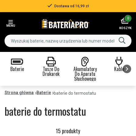
Dostawa od 16,99 zł
Item
0
3
MENU
of
KOSZYK
3
Baterie
Tusze Do
Akumulatory
Kable
Drukarek
Do Aparatu
Słuchowego
Item
1
Strona główna
Baterie
baterie do termostatu
of
9
baterie do termostatu
15 produkty