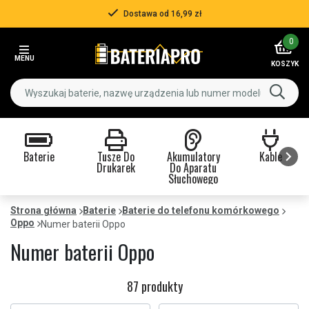
Dostawa od 16,99 zł
Item
0
3
MENU
of
KOSZYK
3
Baterie
Tusze Do
Akumulatory
Kable
Drukarek
Do Aparatu
Słuchowego
Item
1
Strona główna
Baterie
Baterie do telefonu komórkowego
Oppo
of
Numer baterii Oppo
9
Numer baterii Oppo
87 produkty