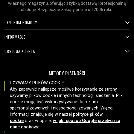
własnego magazynu, oferując szybką dostawę i profesjonalną
obsługę. Bezpieczne zakupy online od 2006 roku.
CENTRUM POMOCY
INFORMACJE
OBSŁUGA KLIENTA
METODY PŁATNOŚCI
UŻYWAMY PLIKÓW COOKIE
Aby zapewnić najlepsze możliwe korzystanie ze strony,
używamy plików cookie i innych technologii śledzenia. Pliki
OPCJE DOSTAWY
cookie mogą być wykorzystywane do reklam
spersonalizowanych i niespersonalizowanych. Więcej
informacji znajduje się w naszej
polityce plików
cookie
oraz w opisie,
w jaki sposób Google przetwarza
dane osobowe
.