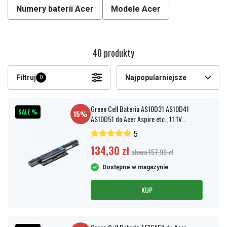
Numery baterii Acer
Modele Acer
40 produkty
Filtruj
Najpopularniejsze
0
Green Cell Bateria AS10D31 AS10D41
SALE %
15%
AS10D51 do Acer Aspire etc., 11.1V
4400mAh
5
134,30 zł
słowa 157,99 zł
Dostępne w magazynie
KUP