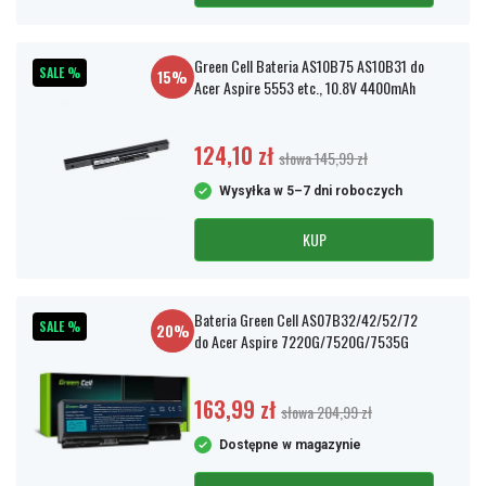
Green Cell Bateria AS10B75 AS10B31 do
SALE %
15%
Acer Aspire 5553 etc., 10.8V 4400mAh
124,10 zł
słowa 145,99 zł
Wysyłka w 5–7 dni roboczych
KUP
Bateria Green Cell AS07B32/42/52/72
SALE %
20%
do Acer Aspire 7220G/7520G/7535G
163,99 zł
słowa 204,99 zł
Dostępne w magazynie