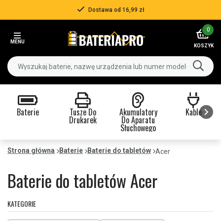
Ponad 500 000 klientów
Item
0
3
MENU
of
KOSZYK
3
Baterie
Tusze Do
Akumulatory
Kable
Drukarek
Do Aparatu
Słuchowego
Item
1
Strona główna
Baterie
Baterie do tabletów
Acer
of
9
Baterie do tabletów Acer
KATEGORIE