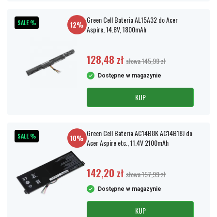
Green Cell Bateria AL15A32 do Acer
SALE %
12%
Aspire, 14.8V, 1800mAh
128,48 zł
słowa 145,99 zł
Dostępne w magazynie
KUP
Green Cell Bateria AC14B8K AC14B18J do
SALE %
10%
Acer Aspire etc., 11.4V 2100mAh
142,20 zł
słowa 157,99 zł
Dostępne w magazynie
KUP