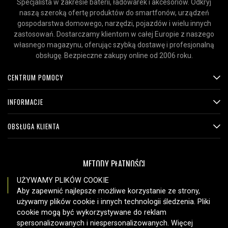
Specjalista w zakresie baterii, ładowarek i akcesoriów. Odkryj
naszą szeroką ofertę produktów do smartfonów, urządzeń
gospodarstwa domowego, narzędzi, pojazdów i wielu innych
zastosowań. Dostarczamy klientom w całej Europie z naszego
własnego magazynu, oferując szybką dostawę i profesjonalną
obsługę. Bezpieczne zakupy online od 2006 roku.
CENTRUM POMOCY
INFORMACJE
OBSŁUGA KLIENTA
METODY PŁATNOŚCI
UŻYWAMY PLIKÓW COOKIE
Aby zapewnić najlepsze możliwe korzystanie ze strony,
używamy plików cookie i innych technologii śledzenia. Pliki
OPCJE DOSTAWY
cookie mogą być wykorzystywane do reklam
spersonalizowanych i niespersonalizowanych. Więcej