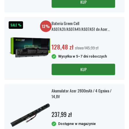
KUP
Bateria Green Cell
SALE %
12%
AS07A31/AS07A41/AS07A51 do Acer
Aspire 5535/5740
128,48 zł
słowa 145,99 zł
Wysyłka w 5–7 dni roboczych
KUP
Akumulator Acer 2800mAh / 4 Ogniwa /
14,8V
237,99 zł
Dostępne w magazynie