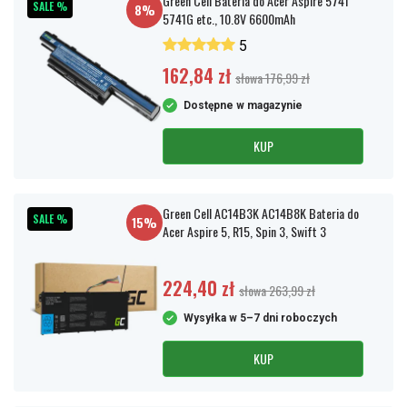
Green Cell Bateria do Acer Aspire 5741
SALE %
8%
5741G etc., 10.8V 6600mAh
5
162,84 zł
słowa 176,99 zł
Dostępne w magazynie
KUP
Green Cell AC14B3K AC14B8K Bateria do
SALE %
15%
Acer Aspire 5, R15, Spin 3, Swift 3
224,40 zł
słowa 263,99 zł
Wysyłka w 5–7 dni roboczych
KUP