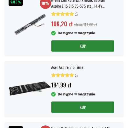
Green Cell Bateria AS16A5K do Acer
SALE %
10%
Aspire E 15 E15 E5-575 etc., 14.4V
2200mAh
5
106,20 zł
słowa 117,99 zł
Dostępne w magazynie
KUP
Acer Aspire E15 i inne
5
184,99 zł
Dostępne w magazynie
KUP