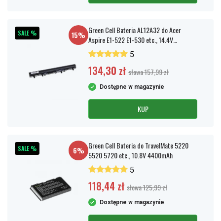
Green Cell Bateria AL12A32 do Acer
SALE %
15%
Aspire E1-522 E1-530 etc., 14.4V
2200mAh
5
134,30 zł
słowa 157,99 zł
Dostępne w magazynie
KUP
Green Cell Bateria do TravelMate 5220
SALE %
6%
5520 5720 etc., 10.8V 4400mAh
5
118,44 zł
słowa 125,99 zł
Dostępne w magazynie