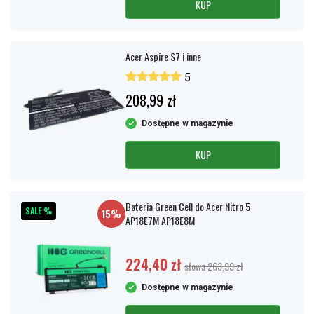
KUP
Acer Aspire S7 i inne
5
208,99 zł
Dostępne w magazynie
KUP
Bateria Green Cell do Acer Nitro 5
SALE %
15%
AP18E7M AP18E8M
224,40 zł
słowa 263,99 zł
Dostępne w magazynie