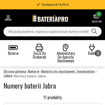
Dostawa od 16,99 zł
Item
0
2
MENU
of
KOSZYK
3
Baterie
Tusze Do
Akumulatory
Kable
Drukarek
Do Aparatu
Słuchowego
Item
1
Strona główna
Baterie
Baterie do słuchawek / headsetów
Jabra
of
Numery baterii Jabra
9
Numery baterii Jabra
11 produkty