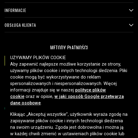
INFORMACJE
OBSŁUGA KLIENTA
METODY PŁATNOŚCI
UŻYWAMY PLIKÓW COOKIE
Aby zapewnić najlepsze możliwe korzystanie ze strony,
używamy plików cookie i innych technologii śledzenia. Pliki
OPCJE DOSTAWY
cookie mogą być wykorzystywane do reklam
spersonalizowanych i niespersonalizowanych. Więcej
informacji znajduje się w naszej
polityce plików
cookie
oraz w opisie,
w jaki sposób Google przetwarza
dane osobowe
.
Klikając „Akceptuj wszystkie”, użytkownik wyraża zgodę na
zapisywanie plików cookie i innych technologii śledzenia
Copyright © 2026, Spares Nordic AB
na swoim urządzeniu. Zgoda jest dobrowolna i można ją
w każdej chwili zmienić w ustawieniach plików cookie lub