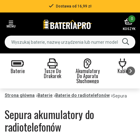
Dostawa od 16,99 zł
Item
0
2
MENU
of
KOSZYK
3
Baterie
Tusze Do
Akumulatory
Kable
Drukarek
Do Aparatu
Słuchowego
Item
1
Strona główna
Baterie
Baterie do radiotelefonów
Sepura
of
9
Sepura akumulatory do
radiotelefonów