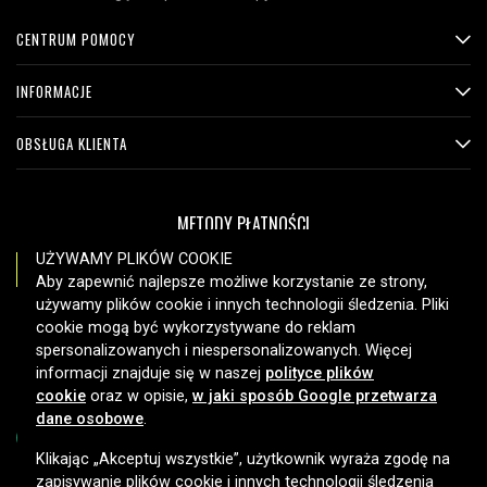
CENTRUM POMOCY
INFORMACJE
OBSŁUGA KLIENTA
METODY PŁATNOŚCI
UŻYWAMY PLIKÓW COOKIE
Aby zapewnić najlepsze możliwe korzystanie ze strony,
używamy plików cookie i innych technologii śledzenia. Pliki
OPCJE DOSTAWY
cookie mogą być wykorzystywane do reklam
spersonalizowanych i niespersonalizowanych. Więcej
informacji znajduje się w naszej
polityce plików
cookie
oraz w opisie,
w jaki sposób Google przetwarza
dane osobowe
.
Klikając „Akceptuj wszystkie”, użytkownik wyraża zgodę na
zapisywanie plików cookie i innych technologii śledzenia