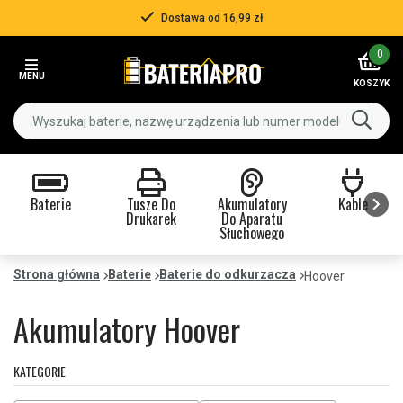
Dostawa od 16,99 zł
Item
0
2
MENU
of
KOSZYK
3
Baterie
Tusze Do
Akumulatory
Kable
Drukarek
Do Aparatu
Słuchowego
Item
1
Strona główna
Baterie
Baterie do odkurzacza
Hoover
of
9
Akumulatory Hoover
KATEGORIE