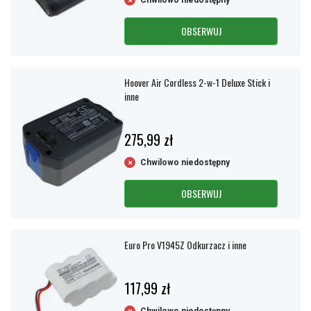
Chwilowo niedostępny
OBSERWUJ
Hoover Air Cordless 2-w-1 Deluxe Stick i
inne
275,99 zł
Chwilowo niedostępny
OBSERWUJ
Euro Pro V1945Z Odkurzacz i inne
117,99 zł