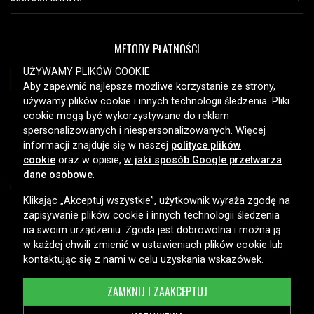
METODY PŁATNOŚCI
UŻYWAMY PLIKÓW COOKIE
Aby zapewnić najlepsze możliwe korzystanie ze strony,
używamy plików cookie i innych technologii śledzenia. Pliki
OPCJE DOSTAWY
cookie mogą być wykorzystywane do reklam
spersonalizowanych i niespersonalizowanych. Więcej
informacji znajduje się w naszej
polityce plików
cookie
oraz w opisie,
w jaki sposób Google przetwarza
dane osobowe
.
Klikając „Akceptuj wszystkie”, użytkownik wyraża zgodę na
zapisywanie plików cookie i innych technologii śledzenia
Copyright © 2026, Spares Nordic AB
na swoim urządzeniu. Zgoda jest dobrowolna i można ją
w każdej chwili zmienić w ustawieniach plików cookie lub
kontaktując się z nami w celu uzyskania wskazówek.
ZAMKNIJ I ZAAKCEPTUJ