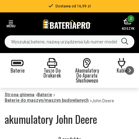
Dostawa od 16,99 zł
Item
0
2
MENU
of
KOSZYK
3
Baterie
Tusze Do
Akumulatory
Kable
Drukarek
Do Aparatu
Słuchowego
Item
1
Strona główna
Baterie
Baterie do maszyn/maszyn budowlanych
of
John Deere
9
akumulatory John Deere