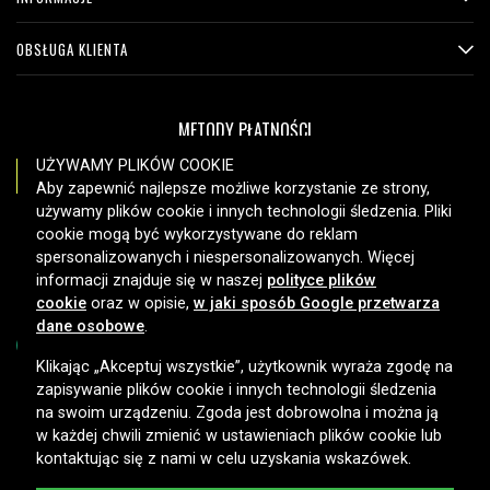
OBSŁUGA KLIENTA
METODY PŁATNOŚCI
UŻYWAMY PLIKÓW COOKIE
Aby zapewnić najlepsze możliwe korzystanie ze strony,
używamy plików cookie i innych technologii śledzenia. Pliki
OPCJE DOSTAWY
cookie mogą być wykorzystywane do reklam
spersonalizowanych i niespersonalizowanych. Więcej
informacji znajduje się w naszej
polityce plików
cookie
oraz w opisie,
w jaki sposób Google przetwarza
dane osobowe
.
Klikając „Akceptuj wszystkie”, użytkownik wyraża zgodę na
zapisywanie plików cookie i innych technologii śledzenia
Copyright © 2026, Spares Nordic AB
na swoim urządzeniu. Zgoda jest dobrowolna i można ją
w każdej chwili zmienić w ustawieniach plików cookie lub
kontaktując się z nami w celu uzyskania wskazówek.