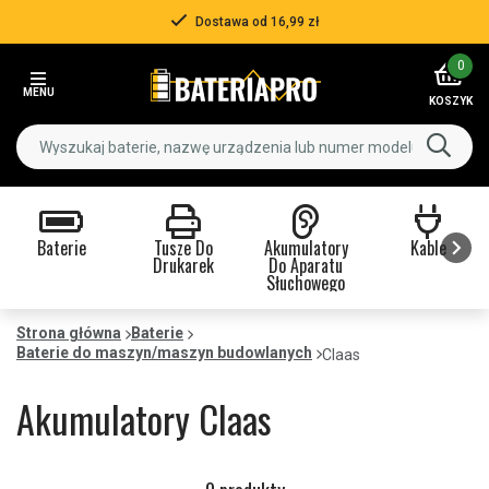
Dostawa od 16,99 zł
Item
0
2
MENU
of
KOSZYK
3
Baterie
Tusze Do
Akumulatory
Kable
Drukarek
Do Aparatu
Słuchowego
Item
1
Strona główna
Baterie
Baterie do maszyn/maszyn budowlanych
of
Claas
9
Akumulatory Claas