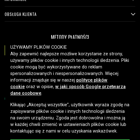
OBSŁUGA KLIENTA
METODY PŁATNOŚCI
UŻYWAMY PLIKÓW COOKIE
Aby zapewnić najlepsze możliwe korzystanie ze strony,
używamy plików cookie i innych technologii śledzenia. Pliki
OPCJE DOSTAWY
cookie mogą być wykorzystywane do reklam
spersonalizowanych i niespersonalizowanych. Więcej
informacji znajduje się w naszej
polityce plików
cookie
oraz w opisie,
w jaki sposób Google przetwarza
dane osobowe
.
Klikając „Akceptuj wszystkie”, użytkownik wyraża zgodę na
zapisywanie plików cookie i innych technologii śledzenia
Copyright © 2026, Spares Nordic AB
na swoim urządzeniu. Zgoda jest dobrowolna i można ją
w każdej chwili zmienić w ustawieniach plików cookie lub
kontaktując się z nami w celu uzyskania wskazówek.