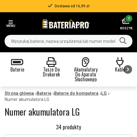
Dostawa od 16,99 zł
Item
0
2
MENU
of
KOSZYK
3
Baterie
Tusze Do
Akumulatory
Kable
Drukarek
Do Aparatu
Słuchowego
Item
1
Strona główna
Baterie
Baterie do komputera
LG
of
Numer akumulatora LG
9
Numer akumulatora LG
34 produkty