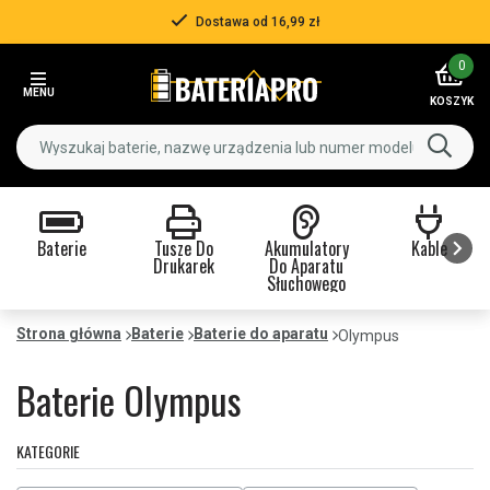
Dostawa od 16,99 zł
Item
0
2
MENU
of
KOSZYK
3
Baterie
Tusze Do
Akumulatory
Kable
Drukarek
Do Aparatu
Słuchowego
Item
1
Strona główna
Baterie
Baterie do aparatu
Olympus
of
9
Baterie Olympus
KATEGORIE