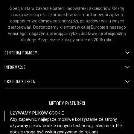
Specjalista w zakresie baterii, ładowarek i akcesoriów. Odkryj
naszą szeroką ofertę produktów do smartfonów, urządzeń
gospodarstwa domowego, narzędzi, pojazdów i wielu innych
zastosowań. Dostarczamy klientom w całej Europie z naszego
własnego magazynu, oferując szybką dostawę i profesjonalną
obsługę. Bezpieczne zakupy online od 2006 roku.
CENTRUM POMOCY
INFORMACJE
OBSŁUGA KLIENTA
METODY PŁATNOŚCI
UŻYWAMY PLIKÓW COOKIE
Aby zapewnić najlepsze możliwe korzystanie ze strony,
używamy plików cookie i innych technologii śledzenia. Pliki
OPCJE DOSTAWY
cookie mogą być wykorzystywane do reklam