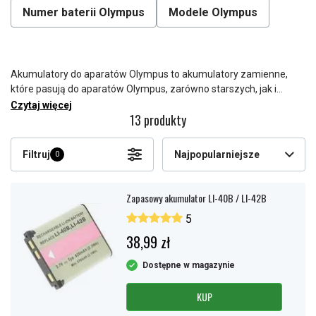
Numer baterii Olympus
Modele Olympus
Akumulatory do aparatów Olympus to akumulatory zamienne,
które pasują do aparatów Olympus, zarówno starszych, jak i
nowszych modeli. Najczęściej spotyka się akumulatory litowo-
Czytaj więcej
13 produkty
jonowe lub litowo-polimerowe z kodami właściwymi dla Olympus,
które wskazują dokładnie, do której serii aparatu pasują.
Pojemność w mAh decyduje, ile zdjęć wykonasz między
Filtruj
Najpopularniejsze
0
ładowaniami, a kształt i układ styków muszą dokładnie
odpowiadać oryginałowi. Przed zamówieniem zamiennika
sprawdź kod akumulatora na starym akumulatorze lub w
Zapasowy akumulator LI-40B / LI-42B
komorze aparatu oraz napięcie, pojemność i wymiary.
5
38,99 zł
Dostępne w magazynie
KUP