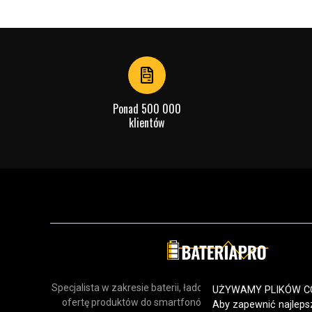
Ponad 500 000
klientów
Specjalista w zakresie baterii, ładowarek i akcesoriów. Odk
UŻYWAMY PLIKÓW C
ofertę produktów do smartfonów, urządzeń gospodars
Aby zapewnić najlepsz