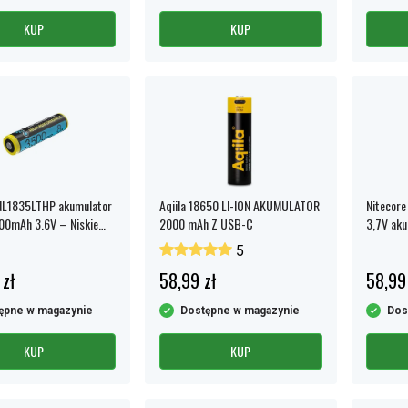
KUP
KUP
NL1835LTHP akumulator
Aqiila 18650 LI-ION AKUMULATOR
Nitecore
00mAh 3.6V – Niskie
2000 mAh Z USB-C
3,7V ak
ury
5
 zł
58,99 zł
58,99
ępne w magazynie
Dostępne w magazynie
Dos
KUP
KUP