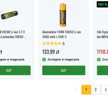
SALE %
NL1826R Li-ion 3,7 V
Akumulator FENIX 18650 Li-ion
50x Ogni
 Ładowalne 18650-
3400 mAh z USB-C
Ion INR
 USB-C
5
ł
133,99 zł
1110,
ępne w magazynie
Dostępne w magazynie
Dos
KUP
KUP
1
2