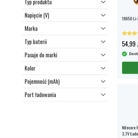
Typ produktu
zabezpieczenie realizowane jest przez
Zamów baterie 18650 wygodnie online w
zewnętrzny sterownik.
BateriaPro – szybka dostawa, atrakcyjne
Napięcie (V)
ceny XX zł oraz bezpieczne zakupy
18650 Li-
internetowe!
Marka
Typ baterii
54,99 
Pasuje do marki
Dost
Kolor
Pojemność (mAh)
Port ładowania
Nitecore 
3,7V Łado