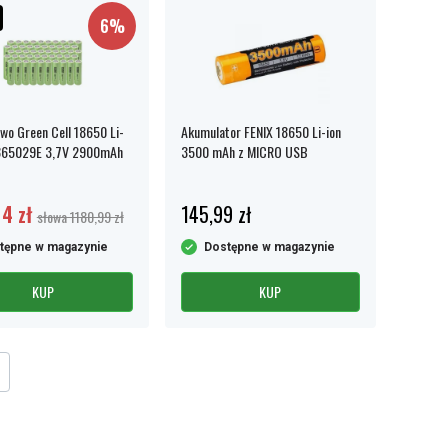
6%
wo Green Cell 18650 Li-
Akumulator FENIX 18650 Li-ion
1865029E 3,7V 2900mAh
3500 mAh z MICRO USB
14 zł
145,99 zł
słowa 1180,99 zł
tępne w magazynie
Dostępne w magazynie
KUP
KUP