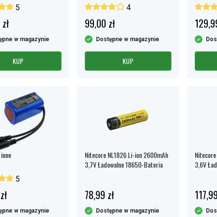
5
4
 zł
99,00 zł
129,9
ępne w magazynie
Dostępne w magazynie
Dos
KUP
KUP
 inne
Nitecore NL1826 Li-ion 2600mAh
Nitecore
3,7V Ładowalne 18650-Bateria
3,6V Ład
5
zł
78,99 zł
117,99
ępne w magazynie
Dostępne w magazynie
Dos