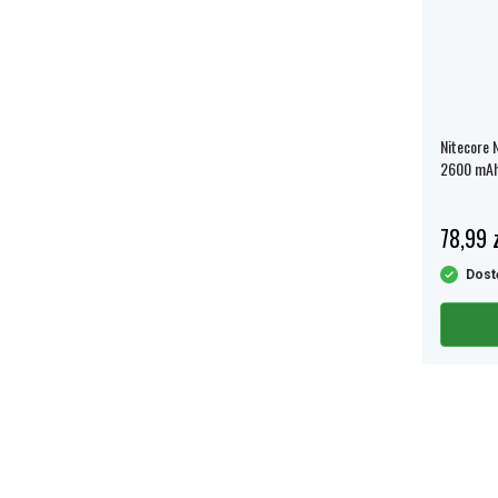
Nitecore 
2600 mAh
Bateria z
78,99 z
Dost