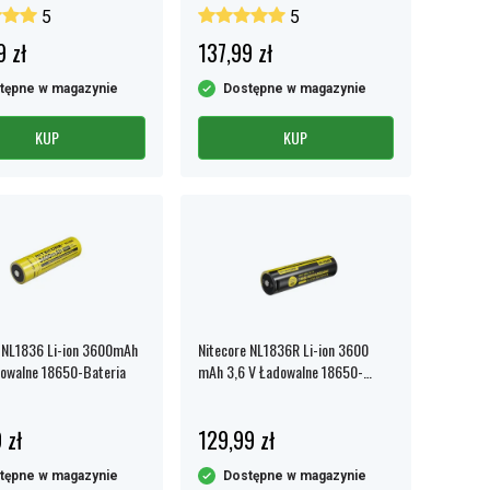
18650-Bateria
5
5
9 zł
137,99 zł
tępne w magazynie
Dostępne w magazynie
KUP
KUP
 NL1836 Li-ion 3600mAh
Nitecore NL1836R Li-ion 3600
owalne 18650-Bateria
mAh 3,6 V Ładowalne 18650-
Bateria z USB-C
 zł
129,99 zł
tępne w magazynie
Dostępne w magazynie