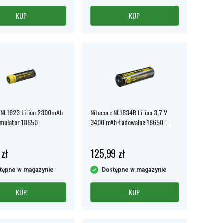
KUP
KUP
 NL1823 Li-ion 2300mAh
Nitecore NL1834R Li-ion 3,7 V
umulator 18650
3400 mAh Ładowalne 18650-
Bateria z USB-C
 zł
125,99 zł
tępne w magazynie
Dostępne w magazynie
KUP
KUP