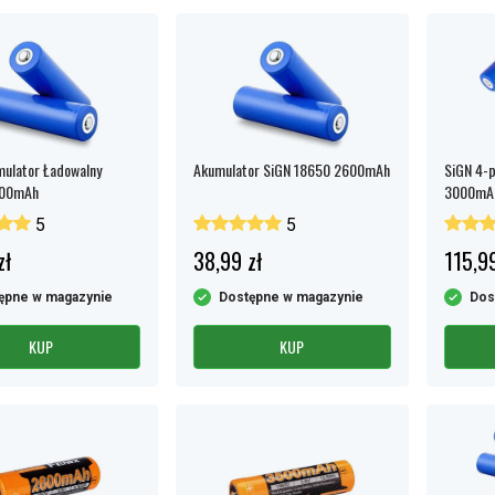
ulator Ładowalny
Akumulator SiGN 18650 2600mAh
SiGN 4-
000mAh
3000mA
5
5
zł
38,99 zł
115,99
ępne w magazynie
Dostępne w magazynie
Dos
KUP
KUP