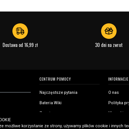
Dostawa od 16,99 zł
30 dni na zwrot
CENTRUM POMOCY
INFORMACJE
Najczęstsze pytania
O nas
Bateria Wiki
Polityka p
Zwrot
Warunki z
ryj naszą szeroką
OOKIE
Klient biznesowy
Pliki cooki
twa domowego,
e możliwe korzystanie ze strony, używamy plików cookie i innych tec