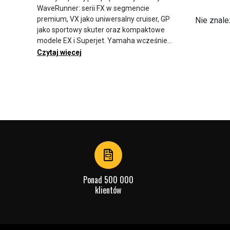
WaveRunner: serii FX w segmencie
premium, VX jako uniwersalny cruiser, GP
Nie znal
jako sportowy skuter oraz kompaktowe
modele EX i Superjet. Yamaha wcześnie
wprowadziła silniki czterosuwowe w
Czytaj więcej
segmencie skuterów wodnych i
wykorzystała dobrą ekonomikę paliwową,
oferując większe platformy z bogatszym
wyposażeniem. Najczęściej spotyka się
pakiety 12V AGM w formacie YTX20L-BS,
YTX24HL-BS lub YB16CL-B o pojemności
18–24 Ah i CCA około 270–350. Sprawdź
model WaveRunner i rocznik oraz kod
akumulatora na starym pakiecie przed
zamówieniem, ponieważ Yamaha stosuje
równolegle kilka formatów akumulatorów.
Ponad 500 000
klientów