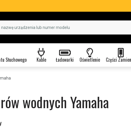
atu Słuchowego
Kable
Ładowarki
Oświetlenie
Części Zamie
amaha
erów wodnych Yamaha
y