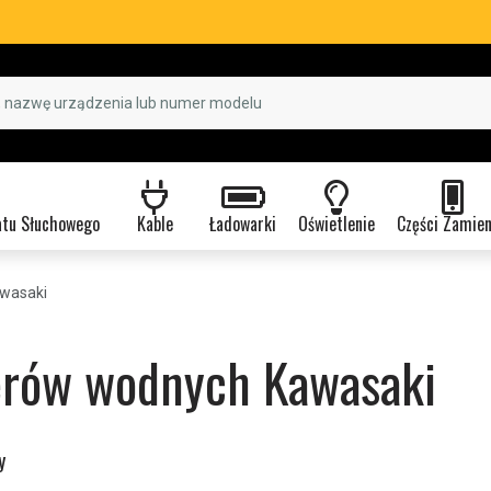
atu Słuchowego
Kable
Ładowarki
Oświetlenie
Części Zamie
wasaki
erów wodnych Kawasaki
y