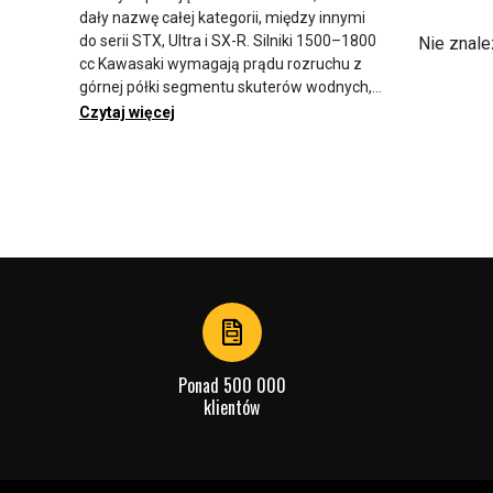
dały nazwę całej kategorii, między innymi
do serii STX, Ultra i SX-R. Silniki 1500–1800
Nie znal
cc Kawasaki wymagają prądu rozruchu z
górnej półki segmentu skuterów wodnych,
dlatego akumulator to najczęściej 12V AGM
Czytaj więcej
w formacie YTX20HL-BS lub YTX24HL-BS o
pojemności 18–21 Ah i CCA około 310–350.
Ponieważ skutery wodne są narażone na
słoną wodę, wibracje i długie postoje
zimowe, technologia AGM jest kluczowa,
gdyż wolno się rozładowuje i znosi
wstrząsy. Sprawdź model Jet Ski i kod
akumulatora ze starego pakietu przed
zamówieniem.
Ponad 500 000
klientów