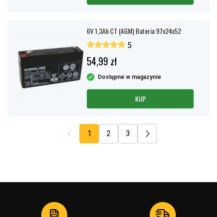
6V 1,3Ah CT (AGM) Bateria 97x24x52
5
54,99 zł
Dostępne w magazynie
KUP
1
2
3