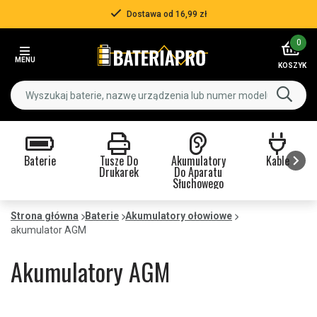
Ponad 500 000 klientów
Item
0
3
MENU
of
KOSZYK
3
Baterie
Tusze Do
Akumulatory
Kable
Drukarek
Do Aparatu
Słuchowego
Item
1
Strona główna
Baterie
Akumulatory ołowiowe
of
akumulator AGM
9
Akumulatory AGM