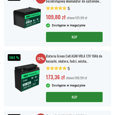
bezobsługowy akumulator do systemów
alarmowych, kas fiskalnych, zabawek
5
109,80 zł
słowa 121,99 zł
Dostępne w magazynie
KUP
Bateria Green Cell AGM VRLA 12V 18Ah do
SALE %
12%
kosiarki, skutera, łodzi, wózka
inwalidzkiego
5
173,36 zł
słowa 196,99 zł
Dostępne w magazynie
KUP