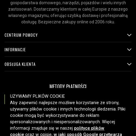
gospodarstwa domowego, narzędzi, pojazdów i wielu innych
zastosowań. Dostarczamy klientom w całej Europie z naszego
własnego magazynu, oferując szybką dostawę i profesjonalną
obsługę. Bezpieczne zakupy online od 2006 roku.
CENTRUM POMOCY
INFORMACJE
OBSŁUGA KLIENTA
METODY PŁATNOŚCI
UŻYWAMY PLIKÓW COOKIE
Aby zapewnić najlepsze możliwe korzystanie ze strony,
używamy plików cookie i innych technologii śledzenia. Pliki
OPCJE DOSTAWY
cookie mogą być wykorzystywane do reklam
spersonalizowanych i niespersonalizowanych. Więcej
informacji znajduje się w naszej
polityce plików
cookie
oraz w opisie,
w jaki sposób Google przetwarza