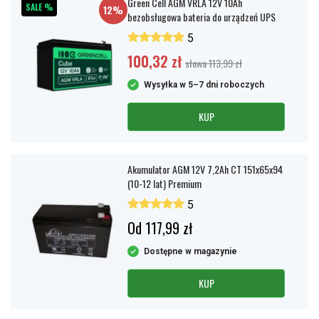
Green Cell AGM VRLA 12V 10Ah
SALE %
12%
bezobsługowa bateria do urządzeń UPS
5
100,32 zł
słowa 113,99 zł
Wysyłka w 5–7 dni roboczych
KUP
Akumulator AGM 12V 7,2Ah CT 151x65x94
(10-12 lat) Premium
5
Od 117,99 zł
Dostępne w magazynie
KUP