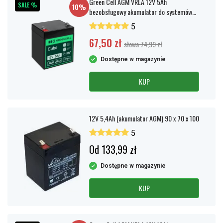
Green Cell AGM VRLA 12V 5Ah
SALE %
10%
bezobsługowy akumulator do systemów
alarmowych, kas fiskalnych, zabawek
5
67,50 zł
słowa 74,99 zł
Dostępne w magazynie
KUP
12V 5,4Ah (akumulator AGM) 90 x 70 x 100
5
Od 133,99 zł
Dostępne w magazynie
KUP