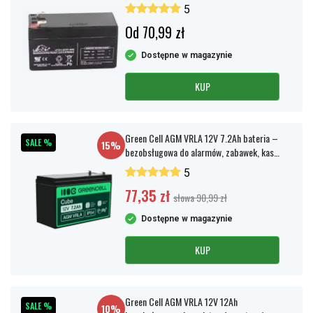
5
Od 70,99 zł
Dostępne w magazynie
KUP
Green Cell AGM VRLA 12V 7.2Ah bateria –
SALE %
15%
bezobsługowa do alarmów, zabawek, kas
fiskalnych
5
77,35 zł
słowa 90,99 zł
Dostępne w magazynie
KUP
Green Cell AGM VRLA 12V 12Ah
SALE %
10%