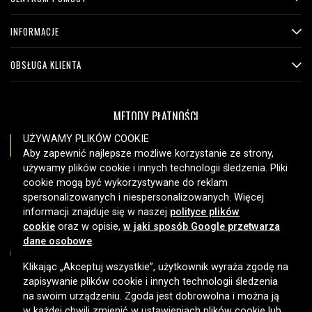
INFORMACJE
OBSŁUGA KLIENTA
METODY PŁATNOŚCI
UŻYWAMY PLIKÓW COOKIE
Aby zapewnić najlepsze możliwe korzystanie ze strony,
używamy plików cookie i innych technologii śledzenia. Pliki
OPCJE DOSTAWY
cookie mogą być wykorzystywane do reklam
spersonalizowanych i niespersonalizowanych. Więcej
informacji znajduje się w naszej
polityce plików
cookie
oraz w opisie,
w jaki sposób Google przetwarza
dane osobowe
.
Klikając „Akceptuj wszystkie”, użytkownik wyraża zgodę na
zapisywanie plików cookie i innych technologii śledzenia
Copyright © 2026, Spares Nordic AB
na swoim urządzeniu. Zgoda jest dobrowolna i można ją
w każdej chwili zmienić w ustawieniach plików cookie lub