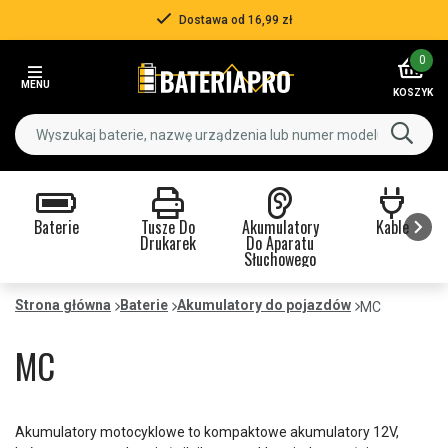
Dostawa od 16,99 zł
Item
0
2
MENU
of
KOSZYK
3
Baterie
Tusze Do
Akumulatory
Kable
Drukarek
Do Aparatu
Słuchowego
Item
1
Strona główna
Baterie
Akumulatory do pojazdów
MC
of
9
MC
Akumulatory motocyklowe to kompaktowe akumulatory 12V,