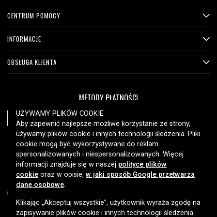
CENTRUM POMOCY
INFORMACJE
OBSŁUGA KLIENTA
METODY PŁATNOŚCI
UŻYWAMY PLIKÓW COOKIE
Aby zapewnić najlepsze możliwe korzystanie ze strony,
używamy plików cookie i innych technologii śledzenia. Pliki
OPCJE DOSTAWY
cookie mogą być wykorzystywane do reklam
spersonalizowanych i niespersonalizowanych. Więcej
informacji znajduje się w naszej
polityce plików
cookie
oraz w opisie,
w jaki sposób Google przetwarza
dane osobowe
.
Klikając „Akceptuj wszystkie”, użytkownik wyraża zgodę na
zapisywanie plików cookie i innych technologii śledzenia