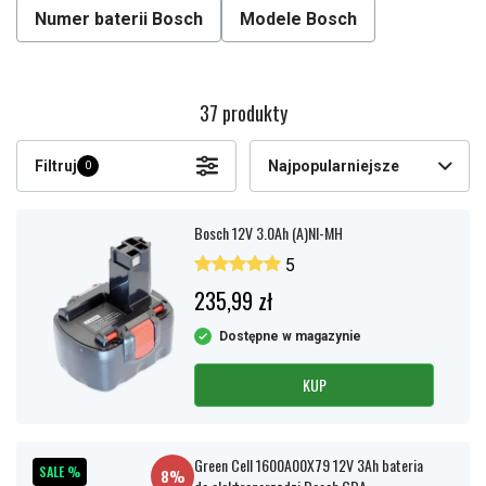
Numer baterii Bosch
Modele Bosch
37 produkty
Filtruj
Najpopularniejsze
0
Bosch 12V 3.0Ah (A)NI-MH
5
235,99 zł
Dostępne w magazynie
KUP
Green Cell 1600A00X79 12V 3Ah bateria
SALE %
8%