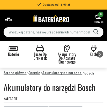
Ponad 500 000 klientów
Item
0
3
MENU
of
KOSZYK
3
Baterie
Tusze Do
Akumulatory
Kable
Drukarek
Do Aparatu
Słuchowego
Item
1
Strona główna
Baterie
Akumulatory do narzędzi
Bosch
of
9
Akumulatory do narzędzi Bosch
KATEGORIE